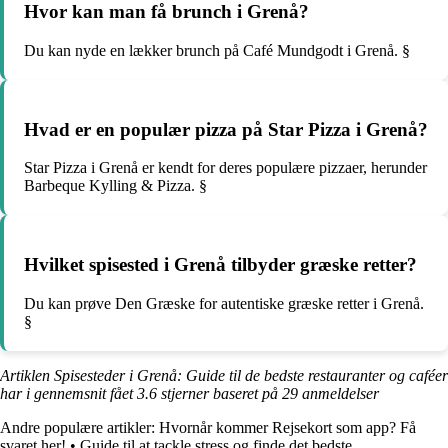
Hvor kan man få brunch i Grenå?
Du kan nyde en lækker brunch på Café Mundgodt i Grenå. §
Hvad er en populær pizza på Star Pizza i Grenå?
Star Pizza i Grenå er kendt for deres populære pizzaer, herunder
Barbeque Kylling & Pizza. §
Hvilket spisested i Grenå tilbyder græske retter?
Du kan prøve Den Græske for autentiske græske retter i Grenå.
§
Artiklen Spisesteder i Grenå: Guide til de bedste restauranter og caféer
har i gennemsnit fået
3.6
stjerner baseret på
29
anmeldelser
Andre populære artikler:
Hvornår kommer Rejsekort som app? Få
svaret her!
•
Guide til at tackle stress og finde det bedste