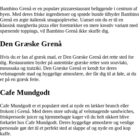
Bambino Grenå er en populær pizzarestaurant beliggende i centrum af
byen. Med deres friske ingredienser og sprøde bunde tilbyder Bambino
Grenå en ægte italiensk smagsoplevelse. Uanset om du er til en
klassisk margherita pizza eller foretrækker en mere kreativ variant med
spænende toppings, vil Bambino Grenå ikke skuffe dig.
Den Græske Grenå
Hvis du er fan af græsk mad, er Den Græske Grenå det rette sted for
dig. Restauranten byder på autentiske græske retter som souvlaki,
moussaka og tzatziki. Den Græske Grenå er kendt for deres
velsmagende mad og hyggelige atmosfære, der får dig til at føle, at du
er på en græsk ferie.
Cafe Mundgodt
Cafe Mundgodt er et populært sted at nyde en lækker brunch eller
frokost i Grenå. Med deres store udvalg af velsmagende sandwiches,
friskpressede juicer og hjemmebagte kager vil du helt sikkert blive
forkælet hos Cafe Mundgodt. Deres hyggelige atmosfære og venlige
personale gør det til et perfekt sted at slappe af og nyde en god kop
kaffe.