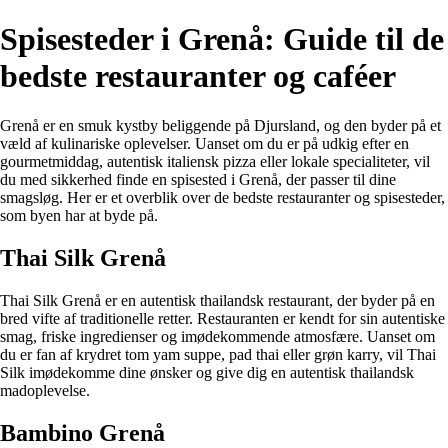
Spisesteder i Grenå: Guide til de
bedste restauranter og caféer
Grenå er en smuk kystby beliggende på Djursland, og den byder på et
væld af kulinariske oplevelser. Uanset om du er på udkig efter en
gourmetmiddag, autentisk italiensk pizza eller lokale specialiteter, vil
du med sikkerhed finde en spisested i Grenå, der passer til dine
smagsløg. Her er et overblik over de bedste restauranter og spisesteder,
som byen har at byde på.
Thai Silk Grenå
Thai Silk Grenå er en autentisk thailandsk restaurant, der byder på en
bred vifte af traditionelle retter. Restauranten er kendt for sin autentiske
smag, friske ingredienser og imødekommende atmosfære. Uanset om
du er fan af krydret tom yam suppe, pad thai eller grøn karry, vil Thai
Silk imødekomme dine ønsker og give dig en autentisk thailandsk
madoplevelse.
Bambino Grenå