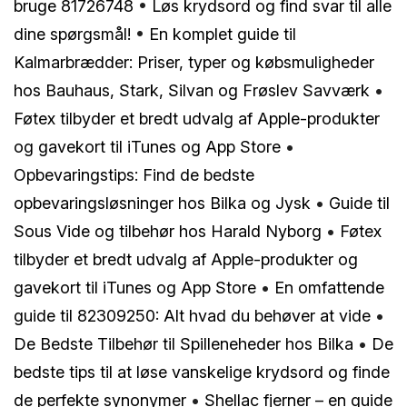
bruge 81726748
•
Løs krydsord og find svar til alle
dine spørgsmål!
•
En komplet guide til
Kalmarbrædder: Priser, typer og købsmuligheder
hos Bauhaus, Stark, Silvan og Frøslev Savværk
•
Føtex tilbyder et bredt udvalg af Apple-produkter
og gavekort til iTunes og App Store
•
Opbevaringstips: Find de bedste
opbevaringsløsninger hos Bilka og Jysk
•
Guide til
Sous Vide og tilbehør hos Harald Nyborg
•
Føtex
tilbyder et bredt udvalg af Apple-produkter og
gavekort til iTunes og App Store
•
En omfattende
guide til 82309250: Alt hvad du behøver at vide
•
De Bedste Tilbehør til Spilleneheder hos Bilka
•
De
bedste tips til at løse vanskelige krydsord og finde
de perfekte synonymer
•
Shellac fjerner – en guide