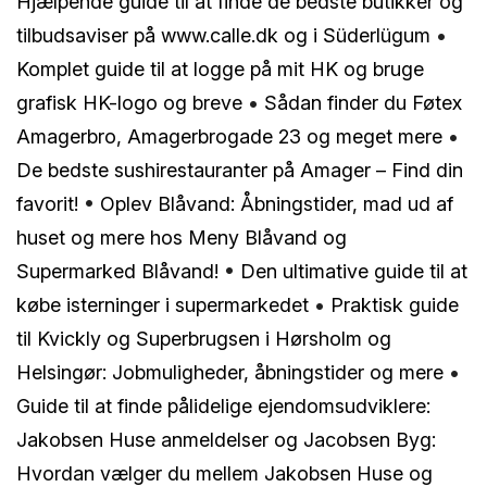
Hjælpende guide til at finde de bedste butikker og
tilbudsaviser på www.calle.dk og i Süderlügum
•
Komplet guide til at logge på mit HK og bruge
grafisk HK-logo og breve
•
Sådan finder du Føtex
Amagerbro, Amagerbrogade 23 og meget mere
•
De bedste sushirestauranter på Amager – Find din
favorit!
•
Oplev Blåvand: Åbningstider, mad ud af
huset og mere hos Meny Blåvand og
Supermarked Blåvand!
•
Den ultimative guide til at
købe isterninger i supermarkedet
•
Praktisk guide
til Kvickly og Superbrugsen i Hørsholm og
Helsingør: Jobmuligheder, åbningstider og mere
•
Guide til at finde pålidelige ejendomsudviklere:
Jakobsen Huse anmeldelser og Jacobsen Byg:
Hvordan vælger du mellem Jakobsen Huse og