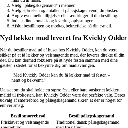
mad ud af huset.
Vælg “pålægskagemand” i menuen.
Vælg størrelsen og antallet af pålægskagemænd, du ønsker.
Angiv eventuelle tilføjelser eller ændringer til din bestilling.
Indtast dine kontakt- og leveringsoplysninger.
Afslut bestillingen og modtag bekræftelse på din e-mail.
Nyd lækker mad leveret fra Kvickly Odder
Når du bestiller mad ud af huset hos Kvickly Odder, kan du være
sikker på at få lækker og velsmagende mad, der leveres direkte til din
dør. Du kan dermed fokusere på at nyde festen sammen med dine
gæster, i stedet for at bekymre dig om madlavningen.
“Med Kvickly Odder kan du få lækker mad til festen –
nemt og bekvemt.”
Uanset om du skal holde en større fest, eller bare ønsker et lækkert
måltid til frokosten, kan Kvickly Odder være det perfekte valg. Deres
udvalg af smørrebrød og pålægskagemand sikrer, at der er noget for
enhver smag.
Bestil smørrebrød
Bestil pålægskagemand
Frisklavet og velsmagende
Traditionel dansk pålægskagemand
smørrebrød
med frisk frugt