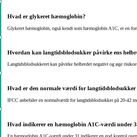
Hvad er glykeret hæmoglobin?
Glykeret hæmoglobin, også kendt som hæmoglobin A1C, er en form 
Hvordan kan langtidsblodsukker påvirke ens helb
Langtidsblodsukkeret kan påvirke helbredet negativt og øge risikoe
Hvad er den normale værdi for langtidsblodsukker
IFCC anbefaler en normalværdi for langtidsblodsukker på 20-42 m
Hvad indikerer en hæmoglobin A1C-værdi under 
En hæmoglobin A1C-værdi under 31 indikerer en god kontrol over b