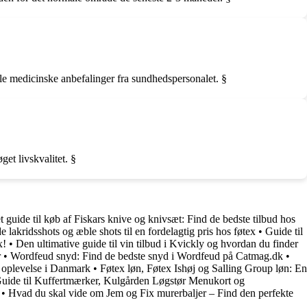
lle medicinske anbefalinger fra sundhedspersonalet. §
et livskvalitet. §
 guide til køb af Fiskars knive og knivsæt: Find de bedste tilbud hos
 lakridsshots og æble shots til en fordelagtig pris hos føtex
•
Guide til
x!
•
Den ultimative guide til vin tilbud i Kvickly og hvordan du finder
r
•
Wordfeud snyd: Find de bedste snyd i Wordfeud på Catmag.dk
•
g oplevelse i Danmark
•
Føtex løn, Føtex Ishøj og Salling Group løn: En
uide til Kuffertmærker, Kulgården Løgstør Menukort og
•
Hvad du skal vide om Jem og Fix murerbaljer – Find den perfekte