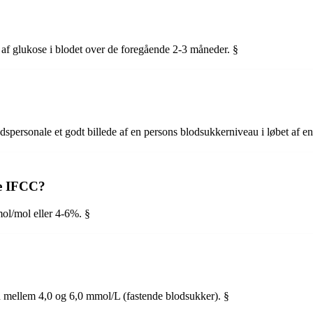
f glukose i blodet over de foregående 2-3 måneder. §
personale et godt billede af en persons blodsukkerniveau i løbet af en
ge IFCC?
l/mol eller 4-6%. §
n mellem 4,0 og 6,0 mmol/L (fastende blodsukker). §