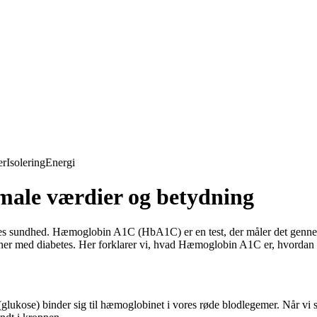
er
Isolering
Energi
ale værdier og betydning
ores sundhed. Hæmoglobin A1C (HbA1C) er en test, der måler det gennem
soner med diabetes. Her forklarer vi, hvad Hæmoglobin A1C er, hvordan 
ose) binder sig til hæmoglobinet i vores røde blodlegemer. Når vi spis