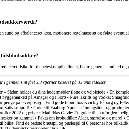
lodsukkerværdi?
e en sund og afbalanceret kost, motionere regelmæssigt og følge eventue
gtidsblodsukker?
reduceret risiko for diabeteskomplikationer, bedre generel sundhed og øg
r i gennemsnit fået
3.8
stjerner baseret på
33
anmeldelser
ler – Sådan holder du dine lædermøbler flotte og velplejede
•
En komplet
t byggemarked på Amager og i Sorø
•
Pure lakrids og vodka: Smagfulde
r penge på leverpostej – Find gode tilbud hos Kvickly Fåborg og Føte
m Sails-support!
•
Guide til Faaborg Apoteks åbningstider og produkte
rtofler 2022 og priser
•
Mathildas Gävle: En guide til en uforglemmeli
ennesker og gammel
•
Fakta om krokodiller: Alder, størrelse og mere!
•
G
il bilka: Find de bedste brætspil og puslespil til 6 personer hos bilka.dk
esfuld udenrigskorrespondent hos DR