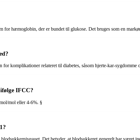
for hæmoglobin, der er bundet til glukose. Det bruges som en markør 
red?
n for komplikationer relateret til diabetes, såsom hjerte-kar-sygdomme 
 ifølge IFCC?
mol/mol eller 4-6%. §
31?
lodsukkerniveauet. Det betyder, at blodsukkeret generelt har været in