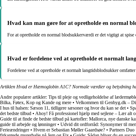
Hvad kan man gøre for at opretholde en normal b
For at opretholde en normal blodsukkerværdi er det vigtigt at spis
Hvad er fordelene ved at opretholde et normalt lan
Fordelene ved at opretholde et normalt langtidsblodsukker omfatter 
Artiklen Hvad er Hæmoglobin A1C? Normale værdier og betydning ha
Andre populære artikler:
Tips til pleje og vedligeholdelse af lædermøb
Bilka, Føtex, Kop og Kande og mere
•
Velkommen til Genbyg.dk – Di
I hus til halsen: Sæson 11, tidligere sæsoner og hvor du kan se det
•
Spa
det bedste tilbud
•
Ahoy! Få professionel hjælp med sejlene – Lær alt o
Guide til at finde de bedste tilbud på kartofler: Mallorca, nye danske ka
guide til arbejde og lønninger
•
Udvid dit ordforråd: Synonymer til m
Ferieændringer
•
Hvem er Sebastian Møller Gaardsøe?
•
Partners Duo t
firkantede murerbalje på Jem og Fix
•
Guide: Sådan bliver du en succ