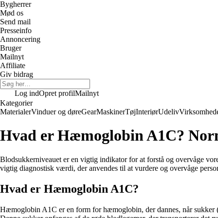
Bygherrer
Mød os
Send mail
Presseinfo
Annoncering
Bruger
Mailnyt
Affiliate
Giv bidrag
Log ind
Opret profil
Mailnyt
Kategorier
Materialer
Vinduer og døre
Gear
Maskiner
Tøj
Interiør
Udeliv
Virksomhed
Hvad er Hæmoglobin A1C? Norm
Blodsukkerniveauet er en vigtig indikator for at forstå og overvåge v
vigtig diagnostisk værdi, der anvendes til at vurdere og overvåge per
Hvad er Hæmoglobin A1C?
Hæmoglobin A1C er en form for hæmoglobin, der dannes, når sukker (gluk