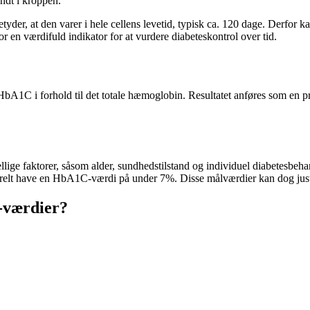
ndt i kroppen.
der, at den varer i hele cellens levetid, typisk ca. 120 dage. Derfor k
or en værdifuld indikator for at vurdere diabeteskontrol over tid.
A1C i forhold til det totale hæmoglobin. Resultatet anføres som en pr
ge faktorer, såsom alder, sundhedstilstand og individuel diabetesbeha
elt have en HbA1C-værdi på under 7%. Disse målværdier kan dog juster
-værdier?