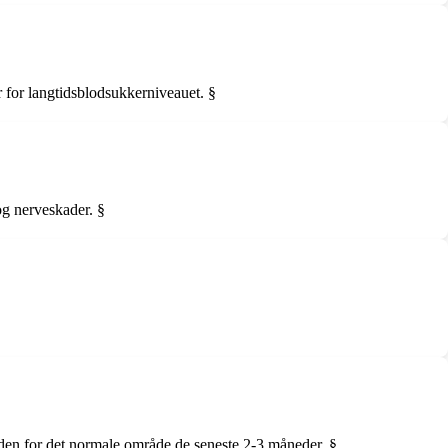
for langtidsblodsukkerniveauet. §
og nerveskader. §
den for det normale område de seneste 2-3 måneder. §