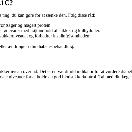
A1C?
 ting, du kan gøre for at sænke den. Følg disse råd:
grøntsager og magert protein.
 fødevarer med højt indhold af sukker og kulhydrater.
sukkerniveauet og forbedrer insulinfølsomheden.
ller ændringer i din diabetesbehandling.
kerniveau over tid. Det er en værdifuld indikator for at vurdere diabet
e niveauer for at holde en god blodsukkerkontrol. Tal med din læge for