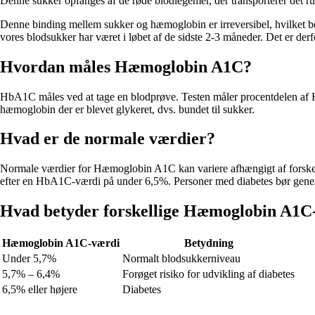
Denne sukker opfanges af de røde blodlegemer, der transporterer det ru
Denne binding mellem sukker og hæmoglobin er irreversibel, hvilket bety
vores blodsukker har været i løbet af de sidste 2-3 måneder. Det er derf
Hvordan måles Hæmoglobin A1C?
HbA1C måles ved at tage en blodprøve. Testen måler procentdelen af Hb
hæmoglobin der er blevet glykeret, dvs. bundet til sukker.
Hvad er de normale værdier?
Normale værdier for Hæmoglobin A1C kan variere afhængigt af forskelli
efter en HbA1C-værdi på under 6,5%. Personer med diabetes bør gener
Hvad betyder forskellige Hæmoglobin A1C
Hæmoglobin A1C-værdi
Betydning
Under 5,7%
Normalt blodsukkerniveau
5,7% – 6,4%
Forøget risiko for udvikling af diabetes
6,5% eller højere
Diabetes