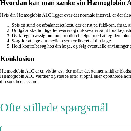
Hvordan kan man sænke sin Hæmoglobin 
Hvis din Hæmoglobin A1C ligger over det normale interval, er der flere
Spis en sund og afbalanceret kost, der er rig på fuldkorn, frugt, 
Undgå sukkerholdige fødevarer og drikkevarer samt forarbejdede
Dyrk regelmæssig motion – motion hjælper med at regulere blod
Sørg for at tage din medicin som ordineret af din læge.
Hold kontrolbesøg hos din læge, og følg eventuelle anvisninger e
Konklusion
Hæmoglobin A1C er en vigtig test, der måler det gennemsnitlige blodsuk
Hæmoglobin A1C-værdier og stræbe efter at opnå eller opretholde normal
din sundhedstilstand.
Ofte stillede spørgsmål