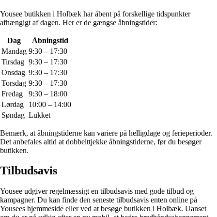
Yousee butikken i Holbæk har åbent på forskellige tidspunkter
afhængigt af dagen. Her er de gængse åbningstider:
Dag
Åbningstid
Mandag
9:30 – 17:30
Tirsdag
9:30 – 17:30
Onsdag
9:30 – 17:30
Torsdag
9:30 – 17:30
Fredag
9:30 – 18:00
Lørdag
10:00 – 14:00
Søndag
Lukket
Bemærk, at åbningstiderne kan variere på helligdage og ferieperioder.
Det anbefales altid at dobbelttjekke åbningstiderne, før du besøger
butikken.
Tilbudsavis
Yousee udgiver regelmæssigt en tilbudsavis med gode tilbud og
kampagner. Du kan finde den seneste tilbudsavis enten online på
Yousees hjemmeside eller ved at besøge butikken i Holbæk. Uanset