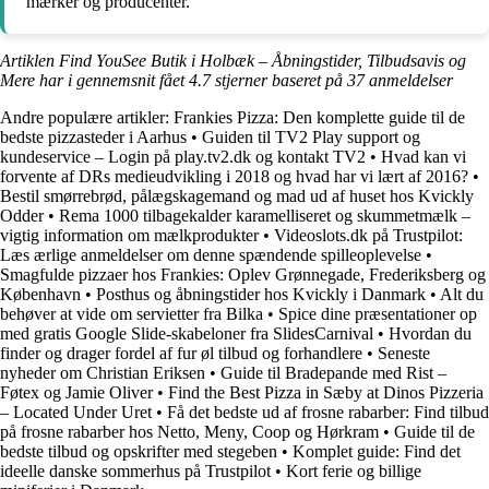
mærker og producenter.
Artiklen Find YouSee Butik i Holbæk – Åbningstider, Tilbudsavis og
Mere har i gennemsnit fået
4.7
stjerner baseret på
37
anmeldelser
Andre populære artikler:
Frankies Pizza: Den komplette guide til de
bedste pizzasteder i Aarhus
•
Guiden til TV2 Play support og
kundeservice – Login på play.tv2.dk og kontakt TV2
•
Hvad kan vi
forvente af DRs medieudvikling i 2018 og hvad har vi lært af 2016?
•
Bestil smørrebrød, pålægskagemand og mad ud af huset hos Kvickly
Odder
•
Rema 1000 tilbagekalder karamelliseret og skummetmælk –
vigtig information om mælkprodukter
•
Videoslots.dk på Trustpilot:
Læs ærlige anmeldelser om denne spændende spilleoplevelse
•
Smagfulde pizzaer hos Frankies: Oplev Grønnegade, Frederiksberg og
København
•
Posthus og åbningstider hos Kvickly i Danmark
•
Alt du
behøver at vide om servietter fra Bilka
•
Spice dine præsentationer op
med gratis Google Slide-skabeloner fra SlidesCarnival
•
Hvordan du
finder og drager fordel af fur øl tilbud og forhandlere
•
Seneste
nyheder om Christian Eriksen
•
Guide til Bradepande med Rist –
Føtex og Jamie Oliver
•
Find the Best Pizza in Sæby at Dinos Pizzeria
– Located Under Uret
•
Få det bedste ud af frosne rabarber: Find tilbud
på frosne rabarber hos Netto, Meny, Coop og Hørkram
•
Guide til de
bedste tilbud og opskrifter med stegeben
•
Komplet guide: Find det
ideelle danske sommerhus på Trustpilot
•
Kort ferie og billige