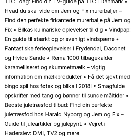
TLC i dag: Find din TV-guide på TLC i Danmark
•
Hvad du skal vide om Jem og Fix murerbaljer –
Find den perfekte firkantede murerbalje på Jem og
Fix
•
Bilkas kulinariske oplevelser til dig
•
Vindpap:
En guide til stærkt og prisvenligt vindspærre
•
Fantastiske ferieoplevelser i Frydendal, Daconet
og Hvide Sande
•
Rema 1000 tilbagekalder
karamelliseret og skummetmælk – vigtig
information om mælkprodukter
•
Få det sjovt med
bingo spil hos føtex og bilka i 2018!
•
Smagfulde
opskrifter med tang og bønner til sunde måltider
•
Bedste juletræsfod tilbud: Find din perfekte
juletræsfod hos Harald Nyborg og Jem og Fix –
Guide til juleartikler og julepynt.
•
Vejret i
Haderslev: DMI, TV2 og mere