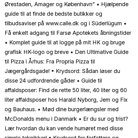
Ørestaden, Amager og København”
•
Hjælpende
guide til at finde de bedste butikker og
tilbudsaviser på www.calle.dk og i Süderlügum
•
Få enkelt adgang til Farsø Apotekets åbningstider
•
Komplet guide til at logge på mit HK og bruge
grafisk HK-logo og breve
•
Den Ultimative Guide
til Pizza i Århus: Fra Propria Pizza til
Jægergårdsgade!
•
Krydsord: Sådan løser du
disse 24 udfordrende gåder
•
Guide til
affaldsposer: Find de rette 50 liter, 40 liter og 60
liter affaldsposer hos Harald Nyborg, Jem og Fix
og Bauhaus.
•
Mød dine burgerlængsler med
McDonalds menu i Danmark
•
Er du sur og trist?
Lær hvordan du kan vende humøret med disse
simple teknikker!
•
Krydsord for forfattere og