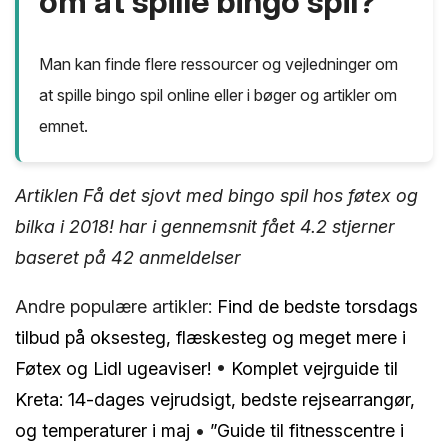
om at spille bingo spil?
Man kan finde flere ressourcer og vejledninger om
at spille bingo spil online eller i bøger og artikler om
emnet.
Artiklen Få det sjovt med bingo spil hos føtex og
bilka i 2018! har i gennemsnit fået
4.2
stjerner
baseret på
42
anmeldelser
Andre populære artikler:
Find de bedste torsdags
tilbud på oksesteg, flæskesteg og meget mere i
Føtex og Lidl ugeaviser!
•
Komplet vejrguide til
Kreta: 14-dages vejrudsigt, bedste rejsearrangør,
og temperaturer i maj
•
”Guide til fitnesscentre i