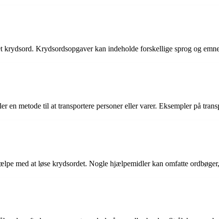
 i et krydsord. Krydsordsopgaver kan indeholde forskellige sprog og em
ller en metode til at transportere personer eller varer. Eksempler på tran
r hjælpe med at løse krydsordet. Nogle hjælpemidler kan omfatte ordbøge