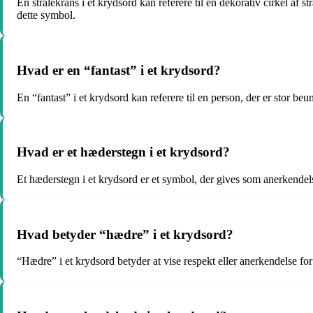
En strålekrans i et krydsord kan referere til en dekorativ cirkel af 
dette symbol.
Hvad er en “fantast” i et krydsord?
En “fantast” i et krydsord kan referere til en person, der er stor be
Hvad er et hæderstegn i et krydsord?
Et hæderstegn i et krydsord er et symbol, der gives som anerkendelse
Hvad betyder “hædre” i et krydsord?
“Hædre” i et krydsord betyder at vise respekt eller anerkendelse for