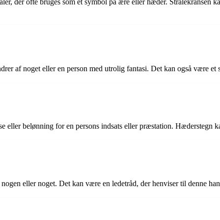
stråler, der ofte bruges som et symbol på ære eller hæder. Strålekransen 
undrer af noget eller en person med utrolig fantasi. Det kan også være et
 eller belønning for en persons indsats eller præstation. Hæderstegn ka
 nogen eller noget. Det kan være en ledetråd, der henviser til denne hand