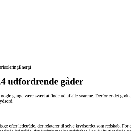
er
Isolering
Energi
24 udfordrende gåder
nogle gange være svært at finde ud af alle svarene. Derfor er det godt a
rydsord.
gge efter ledetråde, der relaterer til selve krydsordet som redskab. For 