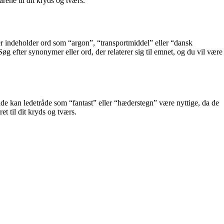
rene til dit kryds og tværs.
der indeholder ord som “argon”, “transportmiddel” eller “dansk
øg efter synonymer eller ord, der relaterer sig til emnet, og du vil være
ælde kan ledetråde som “fantast” eller “hæderstegn” være nyttige, da de
t til dit kryds og tværs.