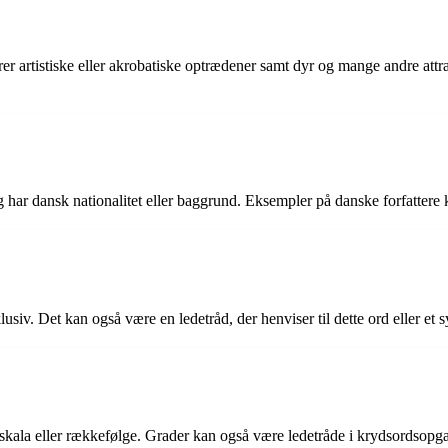
rer artistiske eller akrobatiske optrædener samt dyr og mange andre attra
r og har dansk nationalitet eller baggrund. Eksempler på danske forfatte
lusiv. Det kan også være en ledetråd, der henviser til dette ord eller et
en skala eller rækkefølge. Grader kan også være ledetråde i krydsordsopga