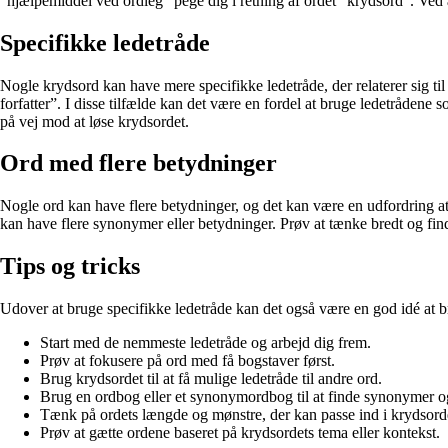
“hjælpemiddel ved ordleg” pege dig i retning af ordet “krydsord”. Ved at
Specifikke ledetråde
Nogle krydsord kan have mere specifikke ledetråde, der relaterer sig t
forfatter”. I disse tilfælde kan det være en fordel at bruge ledetrådene 
på vej mod at løse krydsordet.
Ord med flere betydninger
Nogle ord kan have flere betydninger, og det kan være en udfordring at 
kan have flere synonymer eller betydninger. Prøv at tænke bredt og find f
Tips og tricks
Udover at bruge specifikke ledetråde kan det også være en god idé at bru
Start med de nemmeste ledetråde og arbejd dig frem.
Prøv at fokusere på ord med få bogstaver først.
Brug krydsordet til at få mulige ledetråde til andre ord.
Brug en ordbog eller et synonymordbog til at finde synonymer 
Tænk på ordets længde og mønstre, der kan passe ind i krydsord
Prøv at gætte ordene baseret på krydsordets tema eller kontekst.