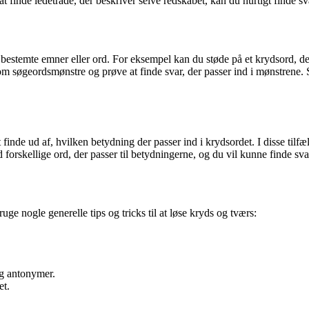
 finde ledetråde, der beskriver selve redskabet, kan du hurtigt finde sva
il bestemte emner eller ord. For eksempel kan du støde på et krydsord, 
som søgeordsmønstre og prøve at finde svar, der passer ind i mønstrene. S
finde ud af, hvilken betydning der passer ind i krydsordet. I disse tilf
orskellige ord, der passer til betydningerne, og du vil kunne finde svare
ge nogle generelle tips og tricks til at løse kryds og tværs:
og antonymer.
et.