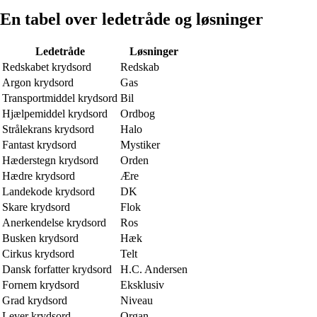
En tabel over ledetråde og løsninger
Ledetråde
Løsninger
Redskabet krydsord
Redskab
Argon krydsord
Gas
Transportmiddel krydsord
Bil
Hjælpemiddel krydsord
Ordbog
Strålekrans krydsord
Halo
Fantast krydsord
Mystiker
Hæderstegn krydsord
Orden
Hædre krydsord
Ære
Landekode krydsord
DK
Skare krydsord
Flok
Anerkendelse krydsord
Ros
Busken krydsord
Hæk
Cirkus krydsord
Telt
Dansk forfatter krydsord
H.C. Andersen
Fornem krydsord
Eksklusiv
Grad krydsord
Niveau
Lever krydsord
Organ