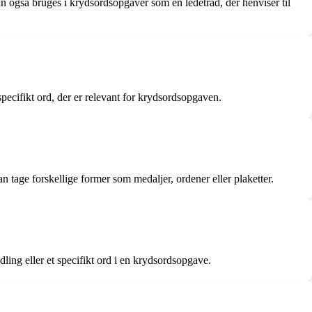
kan også bruges i krydsordsopgaver som en ledetråd, der henviser til
 specifikt ord, der er relevant for krydsordsopgaven.
n tage forskellige former som medaljer, ordener eller plaketter.
ling eller et specifikt ord i en krydsordsopgave.