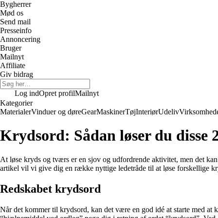
Bygherrer
Mød os
Send mail
Presseinfo
Annoncering
Bruger
Mailnyt
Affiliate
Giv bidrag
Log ind
Opret profil
Mailnyt
Kategorier
Materialer
Vinduer og døre
Gear
Maskiner
Tøj
Interiør
Udeliv
Virksomhed
Krydsord: Sådan løser du disse 
At løse kryds og tværs er en sjov og udfordrende aktivitet, men det kan 
artikel vil vi give dig en række nyttige ledetråde til at løse forskellige k
Redskabet krydsord
Når det kommer til krydsord, kan det være en god idé at starte med at ki