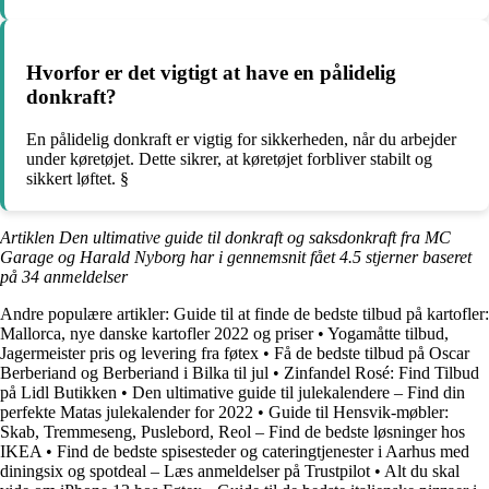
Hvorfor er det vigtigt at have en pålidelig
donkraft?
En pålidelig donkraft er vigtig for sikkerheden, når du arbejder
under køretøjet. Dette sikrer, at køretøjet forbliver stabilt og
sikkert løftet. §
Artiklen Den ultimative guide til donkraft og saksdonkraft fra MC
Garage og Harald Nyborg har i gennemsnit fået
4.5
stjerner baseret
på
34
anmeldelser
Andre populære artikler:
Guide til at finde de bedste tilbud på kartofler:
Mallorca, nye danske kartofler 2022 og priser
•
Yogamåtte tilbud,
Jagermeister pris og levering fra føtex
•
Få de bedste tilbud på Oscar
Berberiand og Berberiand i Bilka til jul
•
Zinfandel Rosé: Find Tilbud
på Lidl Butikken
•
Den ultimative guide til julekalendere – Find din
perfekte Matas julekalender for 2022
•
Guide til Hensvik-møbler:
Skab, Tremmeseng, Puslebord, Reol – Find de bedste løsninger hos
IKEA
•
Find de bedste spisesteder og cateringtjenester i Aarhus med
diningsix og spotdeal – Læs anmeldelser på Trustpilot
•
Alt du skal