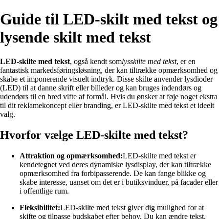
Guide til LED-skilt med tekst og
lysende skilt med tekst
LED-skilte med tekst
, også kendt som
lysskilte med tekst
, er en
fantastisk markedsføringsløsning, der kan tiltrække opmærksomhed og
skabe et imponerende visuelt indtryk. Disse skilte anvender lysdioder
(LED) til at danne skrift eller billeder og kan bruges indendørs og
udendørs til en bred vifte af formål. Hvis du ønsker at føje noget ekstra
til dit reklamekoncept eller branding, er LED-skilte med tekst et ideelt
valg.
Hvorfor vælge LED-skilte med tekst?
Attraktion og opmærksomhed:
LED-skilte med tekst er
kendetegnet ved deres dynamiske lysdisplay, der kan tiltrække
opmærksomhed fra forbipasserende. De kan fange blikke og
skabe interesse, uanset om det er i butiksvinduer, på facader eller
i offentlige rum.
Fleksibilitet:
LED-skilte med tekst giver dig mulighed for at
skifte og tilpasse budskabet efter behov. Du kan ændre tekst,