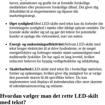
farver, animationer og grafik for at formidle forskellige
meddelelser eller promovere forskellige tilbud. Det giver dig
fleksibilitet til at eksperimentere og tilpasse din
marketingstrategi.
Øget synlighed:
Med LED-skilte med tekst kan du forbedre din
forretningens synlighed i mørke eller dårligt oplyste områder. De
lysende skilte skiller sig ud og gør det lettere for potentielle
kunder at opdage din virksomhed, især om natten.
Energi- og omkostningseffektivitet:
Selvom LED-skilte med
tekst bruger elektricitet til at drive lysdioderne, er de meget
energieffektive og forbruger mindre strøm sammenlignet med
traditionelle lyskilder. De har også en lang levetid, hvilket
reducerer behovet for hyppig vedligeholdelse og udskiftning.
Skalérbarhed:
LED-skilte med tekst fås i forskellige størrelser,
former og opløsninger, hvilket giver dig mulighed for at vælge
den passende skærm til dit specifikke behov. Du kan
implementere små displays til indendørsdata eller store skærme
til udendørsannoncering og reklame.
Hvordan vælger man det rette LED-skilt
med tekst?