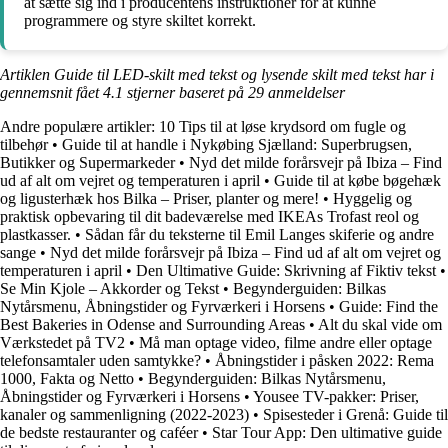
at sætte sig ind i producentens instruktioner for at kunne
programmere og styre skiltet korrekt.
Artiklen Guide til LED-skilt med tekst og lysende skilt med tekst har i
gennemsnit fået
4.1
stjerner baseret på
29
anmeldelser
Andre populære artikler:
10 Tips til at løse krydsord om fugle og
tilbehør
•
Guide til at handle i Nykøbing Sjælland: Superbrugsen,
Butikker og Supermarkeder
•
Nyd det milde forårsvejr på Ibiza – Find
ud af alt om vejret og temperaturen i april
•
Guide til at købe bøgehæk
og ligusterhæk hos Bilka – Priser, planter og mere!
•
Hyggelig og
praktisk opbevaring til dit badeværelse med IKEAs Trofast reol og
plastkasser.
•
Sådan får du teksterne til Emil Langes skiferie og andre
sange
•
Nyd det milde forårsvejr på Ibiza – Find ud af alt om vejret og
temperaturen i april
•
Den Ultimative Guide: Skrivning af Fiktiv tekst
•
Se Min Kjole – Akkorder og Tekst
•
Begynderguiden: Bilkas
Nytårsmenu, Åbningstider og Fyrværkeri i Horsens
•
Guide: Find the
Best Bakeries in Odense and Surrounding Areas
•
Alt du skal vide om
Værkstedet på TV2
•
Må man optage video, filme andre eller optage
telefonsamtaler uden samtykke?
•
Åbningstider i påsken 2022: Rema
1000, Fakta og Netto
•
Begynderguiden: Bilkas Nytårsmenu,
Åbningstider og Fyrværkeri i Horsens
•
Yousee TV-pakker: Priser,
kanaler og sammenligning (2022-2023)
•
Spisesteder i Grenå: Guide til
de bedste restauranter og caféer
•
Star Tour App: Den ultimative guide