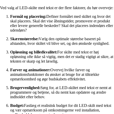
Ved valg af LED-skilte med tekst er der flere faktorer, du bør overveje:
Formål og placering:
Definer formålet med skiltet og hvor det
skal placeres. Skal det vise åbningstider, promovere et produkt
eller levere generelle beskeder? Skal det placeres indendørs eller
udendørs?
Skærmstørrelse:
Vælg den optimale størrelse baseret på
afstanden, hvor skiltet vil blive set, og den ønskede synlighed.
Opløsning og billedkvalitet:
For skilte med tekst er høj
opløsning ofte ikke så vigtig, men det er stadig vigtigt at sikre, at
teksten er skarp og let læselig.
Farver og animationer:
Overvej hvilke farver og
animationsfunktioner du ønsker at bruge for at tiltrække
opmærksomhed og øge budskabets effektivitet.
Brugervenlighed:
Sørg for, at LED-skiltet med tekst er nemt at
programmere og betjene, så du nemt kan opdatere og ændre
indholdet efter behov.
Budget:
Fastlæg et realistisk budget for dit LED-skilt med tekst
og vær opmærksom på omkostningerne ved installation,