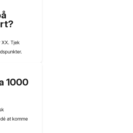
på
rt?
 XX. Tjek
idspunkter.
a 1000
sk
 idé at komme