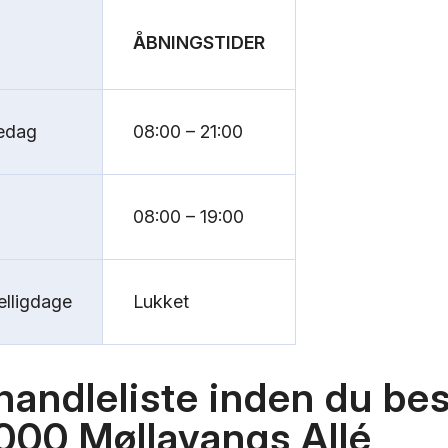
ÅBNINGSTIDER
edag
08:00 – 21:00
08:00 – 19:00
lligdage
Lukket
handleliste inden du be
000 Møllavangs Allé