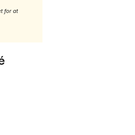
t for at
é