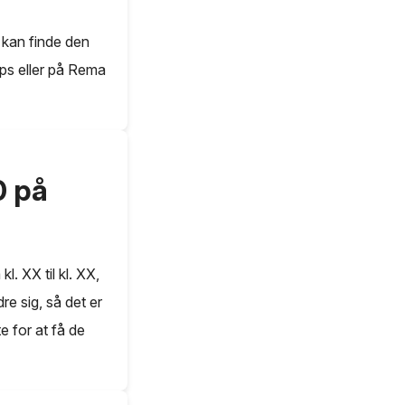
 kan finde den
ps eller på Rema
0 på
. XX til kl. XX,
re sig, så det er
e for at få de