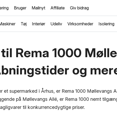
ring
Bruger
Mailnyt
Affiliate
Giv bidrag
Maskiner
Tøj
Interiør
Udeliv
Virksomheder
Isolering
 til Rema 1000 Møll
Åbningstider og mer
ter et supermarked i Århus, er Rema 1000 Møllevangs Al
liggende på Møllevangs Allé, er Rema 1000 nemt tilgæng
agligvarer til konkurrencedygtige priser.