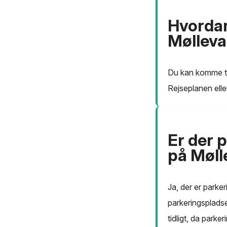
Hvorda
Mølleva
Du kan komme ti
Rejseplanen elle
Er der 
på Møll
Ja, der er park
parkeringsplads
tidligt, da parke