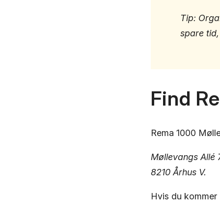
Tip: Orga
spare tid,
Find R
Rema 1000 Møllev
Møllevangs Allé 
8210 Århus V.
Hvis du kommer i b