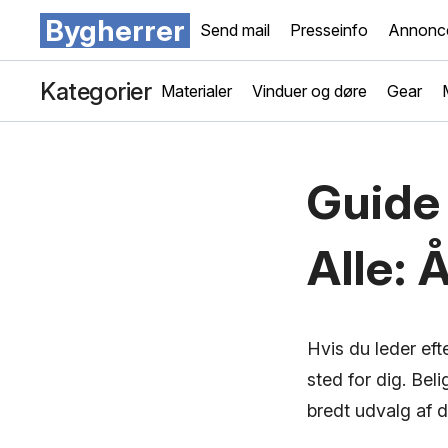
Bygherrer
Send mail
Presseinfo
Annonce
Kategorier
Materialer
Vinduer og døre
Gear
Guide
Alle: 
Hvis du leder ef
sted for dig. Be
bredt udvalg af d