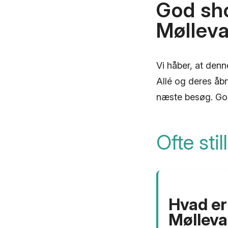
God sh
Mølleva
Vi håber, at den
Allé og deres åbni
næste besøg. Go
Ofte sti
Hvad er
Mølleva