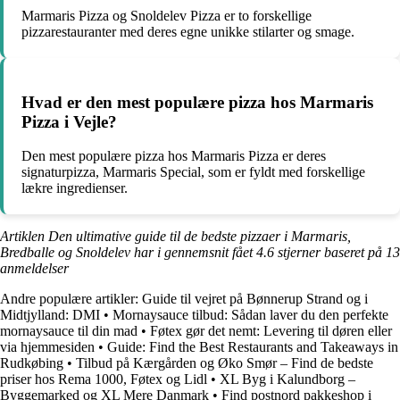
Marmaris Pizza og Snoldelev Pizza er to forskellige
pizzarestauranter med deres egne unikke stilarter og smage.
Hvad er den mest populære pizza hos Marmaris
Pizza i Vejle?
Den mest populære pizza hos Marmaris Pizza er deres
signaturpizza, Marmaris Special, som er fyldt med forskellige
lækre ingredienser.
Artiklen Den ultimative guide til de bedste pizzaer i Marmaris,
Bredballe og Snoldelev har i gennemsnit fået
4.6
stjerner baseret på
13
anmeldelser
Andre populære artikler:
Guide til vejret på Bønnerup Strand og i
Midtjylland: DMI
•
Mornaysauce tilbud: Sådan laver du den perfekte
mornaysauce til din mad
•
Føtex gør det nemt: Levering til døren eller
via hjemmesiden
•
Guide: Find the Best Restaurants and Takeaways in
Rudkøbing
•
Tilbud på Kærgården og Øko Smør – Find de bedste
priser hos Rema 1000, Føtex og Lidl
•
XL Byg i Kalundborg –
Byggemarked og XL Mere Danmark
•
Find postnord pakkeshop i