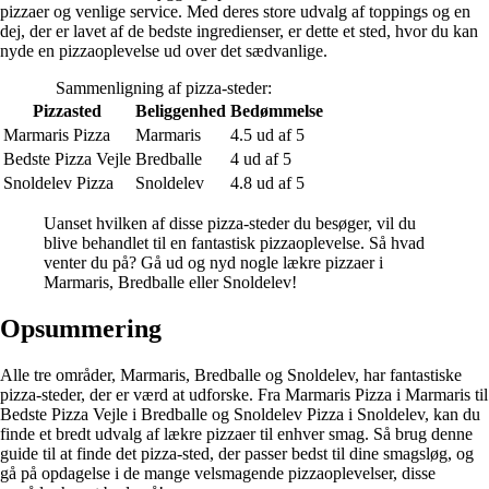
pizzaer og venlige service. Med deres store udvalg af toppings og en
dej, der er lavet af de bedste ingredienser, er dette et sted, hvor du kan
nyde en pizzaoplevelse ud over det sædvanlige.
Sammenligning af pizza-steder:
Pizzasted
Beliggenhed
Bedømmelse
Marmaris Pizza
Marmaris
4.5 ud af 5
Bedste Pizza Vejle
Bredballe
4 ud af 5
Snoldelev Pizza
Snoldelev
4.8 ud af 5
Uanset hvilken af ​​disse pizza-steder du besøger, vil du
blive behandlet til en fantastisk pizzaoplevelse. Så hvad
venter du på? Gå ud og nyd nogle lækre pizzaer i
Marmaris, Bredballe eller Snoldelev!
Opsummering
Alle tre områder, Marmaris, Bredballe og Snoldelev, har fantastiske
pizza-steder, der er værd at udforske. Fra Marmaris Pizza i Marmaris til
Bedste Pizza Vejle i Bredballe og Snoldelev Pizza i Snoldelev, kan du
finde et bredt udvalg af lækre pizzaer til enhver smag. Så brug denne
guide til at finde det pizza-sted, der passer bedst til dine smagsløg, og
gå på opdagelse i de mange velsmagende pizzaoplevelser, disse