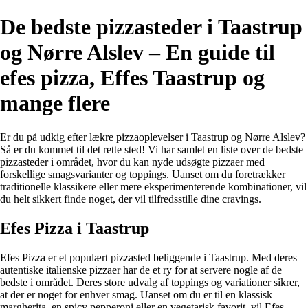
De bedste pizzasteder i Taastrup
og Nørre Alslev – En guide til
efes pizza, Effes Taastrup og
mange flere
Er du på udkig efter lækre pizzaoplevelser i Taastrup og Nørre Alslev?
Så er du kommet til det rette sted! Vi har samlet en liste over de bedste
pizzasteder i området, hvor du kan nyde udsøgte pizzaer med
forskellige smagsvarianter og toppings. Uanset om du foretrækker
traditionelle klassikere eller mere eksperimenterende kombinationer, vil
du helt sikkert finde noget, der vil tilfredsstille dine cravings.
Efes Pizza i Taastrup
Efes Pizza er et populært pizzasted beliggende i Taastrup. Med deres
autentiske italienske pizzaer har de et ry for at servere nogle af de
bedste i området. Deres store udvalg af toppings og variationer sikrer,
at der er noget for enhver smag. Uanset om du er til en klassisk
margherita, en spicy pepperoni eller en vegetarisk favorit, vil Efes