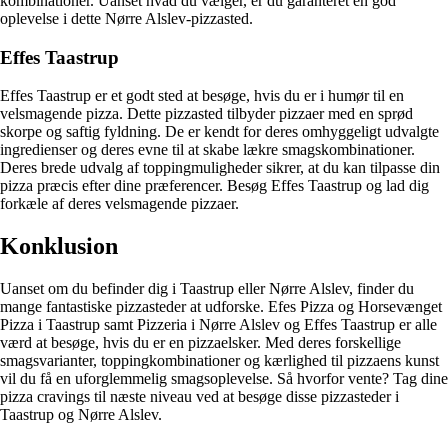
kombinationer. Uanset hvad du vælger, er du garanteret en god
oplevelse i dette Nørre Alslev-pizzasted.
Effes Taastrup
Effes Taastrup er et godt sted at besøge, hvis du er i humør til en
velsmagende pizza. Dette pizzasted tilbyder pizzaer med en sprød
skorpe og saftig fyldning. De er kendt for deres omhyggeligt udvalgte
ingredienser og deres evne til at skabe lækre smagskombinationer.
Deres brede udvalg af toppingmuligheder sikrer, at du kan tilpasse din
pizza præcis efter dine præferencer. Besøg Effes Taastrup og lad dig
forkæle af deres velsmagende pizzaer.
Konklusion
Uanset om du befinder dig i Taastrup eller Nørre Alslev, finder du
mange fantastiske pizzasteder at udforske. Efes Pizza og Horsevænget
Pizza i Taastrup samt Pizzeria i Nørre Alslev og Effes Taastrup er alle
værd at besøge, hvis du er en pizzaelsker. Med deres forskellige
smagsvarianter, toppingkombinationer og kærlighed til pizzaens kunst
vil du få en uforglemmelig smagsoplevelse. Så hvorfor vente? Tag dine
pizza cravings til næste niveau ved at besøge disse pizzasteder i
Taastrup og Nørre Alslev.