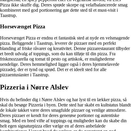
Pizza ikke skuffe dig. Deres sprøde skorpe og velafbalancerede smag
kombineret med god portionering gør dette sted til et must-visit i
Taastrup.
Horsevænget Pizza
Horsevænget Pizza er endnu et fantastisk sted at nyde en velsmagende
pizza. Beliggende i Taastrup, leverer de pizzaer med en perfekt
blanding af friske råvarer og kreativitet. Denne pizzarestaurant tilbyder
et bredt udvalg af toppings, som du kan tilføje til din pizza. Fra
friskmozzarella og tomat til pesto og artiskok, er mulighederne
uendelige. Deres hemmelighed ligger også i deres hjemmelavede
pizzadej, der er tynd og sprød. Det er et ideelt sted for alle
pizzaentusiaster i Taastrup.
Pizzeria i Nørre Alslev
Hvis du befinder dig i Nørre Alslev og har lyst til en lækker pizza, så
skal du besøge Pizzeria i byen. Dette sted har skabt en kultstatus blandt
de lokale takket være deres smagfulde pizzaer og venlige atmosfære.
Deres pizzaer er kendt for deres generøse portioner og autentiske
smag. Med en bred vifte af toppings og muligheder kan du skabe din
helt egen signaturpizza eller vælge en af deres anbefalede