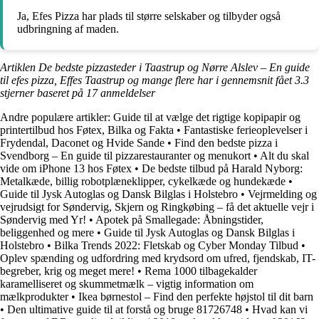
Ja, Efes Pizza har plads til større selskaber og tilbyder også
udbringning af maden.
Artiklen De bedste pizzasteder i Taastrup og Nørre Alslev – En guide
til efes pizza, Effes Taastrup og mange flere har i gennemsnit fået
3.3
stjerner baseret på
17
anmeldelser
Andre populære artikler:
Guide til at vælge det rigtige kopipapir og
printertilbud hos Føtex, Bilka og Fakta
•
Fantastiske ferieoplevelser i
Frydendal, Daconet og Hvide Sande
•
Find den bedste pizza i
Svendborg – En guide til pizzarestauranter og menukort
•
Alt du skal
vide om iPhone 13 hos Føtex
•
De bedste tilbud på Harald Nyborg:
Metalkæde, billig robotplæneklipper, cykelkæde og hundekæde
•
Guide til Jysk Autoglas og Dansk Bilglas i Holstebro
•
Vejrmelding og
vejrudsigt for Søndervig, Skjern og Ringkøbing – få det aktuelle vejr i
Søndervig med Yr!
•
Apotek på Smallegade: Åbningstider,
beliggenhed og mere
•
Guide til Jysk Autoglas og Dansk Bilglas i
Holstebro
•
Bilka Trends 2022: Fletskab og Cyber Monday Tilbud
•
Oplev spænding og udfordring med krydsord om ufred, fjendskab, IT-
begreber, krig og meget mere!
•
Rema 1000 tilbagekalder
karamelliseret og skummetmælk – vigtig information om
mælkprodukter
•
Ikea børnestol – Find den perfekte højstol til dit barn
•
Den ultimative guide til at forstå og bruge 81726748
•
Hvad kan vi