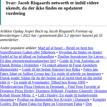
Svar: Jacob Risgaards networth er indtil videre
ukendt, da der ikke findes en opdateret
vurdering
Artiklen Opdag Jesper Buch og Jacob Risgaard’s Formue og
Investeringer i 2022 har i gennemsnit fået
3.2
stjerner baseret på
35
anmeldelser
Andre populære artikler:
Mad ud af huset – Bestil og hent hos
SuperBrugsen Galten eller Silkeborg
•
Hvordan du finder og drager
fordel af fur øl tilbud og forhandlere
•
Daglige horoskoper for Løven –
Få dine stjernetegnsforudsigelser her!
•
Guide til Jysk Autoglas og
Dansk Bilglas i Holstebro
•
Få enkelt adgang til Farsø Apotekets
åbningstider
•
Guide til det bedste fiskegrej hos Bilka
•
Føtex løn,
Føtex Ishøj og Salling Group løn: En guide til arbejde og lønninger
•
Dansk guide: Sådan får du det bedste ud af mobil blod på din mobil
eller tv
•
En guide til lyngplanter: Tilbud hos Rema 1000
•
Mouthwatering Pizza Options in Denmark – Find Your Favorite at
Dominos Pizza Herlev, Dominos Hillerød, Frankies Glutenfri, Herning
Kebab House Menu, L
•
Lidl i Haslev: En guide til budgetvenlig
shopping
•
Posthus og åbningstider hos Kvickly i Danmark
•
Komplet
Guides: Big Bang Fakta for Børn og Universum Fakta
•
Den