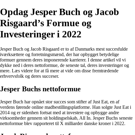
Opdag Jesper Buch og Jacob
Risgaard’s Formue og
Investeringer i 2022
Jesper Buch og Jacob Risgaard er to af Danmarks mest succesfulde
iværksættere og forretningsmænd, der har opbygget betydelige
formuer gennem deres imponerende karrierer. I denne artikel vil vi
dykke ned i deres nettoformue, de seneste tal, deres investeringer og
mere. Læs videre for at få mere at vide om disse fremtrædende
erhvervsfolk og deres succeser.
Jesper Buchs nettoformue
Jesper Buch har opnået stor succes som stifter af Just Eat, en af
verdens førende online madbestillingsplatforme. Han solgte Just Eat i
2014 og er sidenhen fortsat med at investere og opbygge andre
virksomheder gennem sit holdingselskab, All In. Jesper Buchs seneste
nettoformue blev rapporteret til X milliarder danske kroner i 2022.