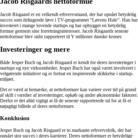
Jacob Risgaards nettoformue
Jacob Risgaard er en velkendt erhvervsmand, der har opnået betydelig
succes som deltagende løve i TV-programmet “Løvens Hule”. Han har
investeret i mange lovende startups og har opbygget en betydelig
formue gennem sine forretningsinteresser. Jacob Risgaards seneste
nettoformue blev sidst rapporteret til Y millioner danske kroner.
Investeringer og mere
Både Jesper Buch og Jacob Risgaard er kendt for deres investeringer i
startups og nye virksomheder. Jesper Buch har også været involveret i
velgørende initiativer og er fortsat en inspirerende skikkelse i startup-
miljøet.
Det er værd at bemærke, at nettoformuer kan variere over tid på grund
af skift i værdier af investeringer, opkøb og andre økonomiske faktorer.
Derfor er det altid vigtigt at få de seneste rapporterede tal for at få et
nøjagtigt billede af deres nettoformuer.
Konklusion
Jesper Buch og Jacob Risgaard er to markante erhvervsfolk, der har
opnået stor succes i deres karrierer. Deres nettoformuer er betydelige