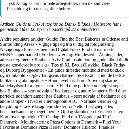
Jysk Autoglas har normale arbejdstider, men de kan være
fleksible og tilpasse sig dine behov.
Artiklen Guide til Jysk Autoglas og Dansk Bilglas i Holstebro har i
gennemsnit fået
3.6
stjerner baseret på
22
anmeldelser
Andre populære artikler:
Guide: Find the Best Bakeries in Odense and
Surrounding Areas
•
Vigtige tips og trin til digital fotografering –
Navigering i fordelszonen hos Digital Foto
•
Find dit nærmeste
MENY-supermarked i Frederiksværk og Hundested – Åbningstider,
adresser og mere
•
Bauhaus Avis: Find inspiration og gode tilbud til dit
næste gør-det-selv projekt
•
Tips til XL Byg i Ølstykke, Black Friday
og Duborg Byggecenter
•
En guide til bedre mobilbold med bold.dk
og mobil.bold
•
Oplev Brugsens charme i Skælskør – Find de bedste
butikker og åbningstider
•
Hundjævel krydsord: Sjove og skarpe
landekrydsord for dyreelskere!
•
Find dine perfekte udendørslamper
hos Bauhaus – stort udvalg af bedlamper og andre lamper
•
Find dine
perfekte udendørslamper hos Bauhaus – stort udvalg af bedlamper og
andre lamper
•
Hvad er Hæmoglobin A1C? Normale værdier og
betydning
•
Lækre lasagneprodukter fra Netto: Lasagneplader,
bechamelsauce og meget mere!
•
Opdag skønheden i Frederikshavn:
Kort, byer, og negle
•
TLC i dag: Find din TV-guide på TLC i
Danmark
•
Mouthwatering Pizza Options in Denmark – Find Your
Favorite at Dominos Pizza Herlev, Dominos Hillerød, Frankies