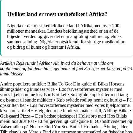
Hvilket land er mest tætbefolket i Afrika?
Nigeria er det mest tætbefolkede land i Afrika med over 200
millioner mennesker. Landets befolkningstæthed er en af de
højeste i verden og giver det en mangfoldig kulturel og etnisk
sammensætning. Nigeria er også kendt for sin rige musikkultur
og bidrag til kunst og litteratur i Afrika.
Artiklen Rejs rundt i Afrika: Alt, hvad du behøver at vide om
kontinentet og landene har i gennemsnit fået
3.3
stjerner baseret på
43
anmeldelser
Andre populære artikler:
Bilka To Go: Din guide til Bilka Horsens
åbningstider og kundeservice
•
Løs farvestoffernes mysterier med
vores hjælpsomme krydsordsartikel
•
Smagfulde opskrifter med tang
og bønner til sunde måltider
•
Køb syltede rødløg nemt og hurtigt – Få
opskriften her
•
Løs farvestoffernes mysterier med vores hjælpsomme
krydsordsartikel
•
Vælg den rette blodtryksmåler: Lidl, Aldi og Bilka
•
Galsgaard Pizza – Den bedste pizzaspot i Holstebro med Hos Bilals
menu hos Just Eat
•
Et brugervenligt købsguide til Ølandshvedemel og
Valsemøllen på Netto
•
Find YouSee Butik i Holbæk – Åbningstider,
Tilbudsavis og Mere
•
Find dit nærmeste supermarked og fiskedag hos