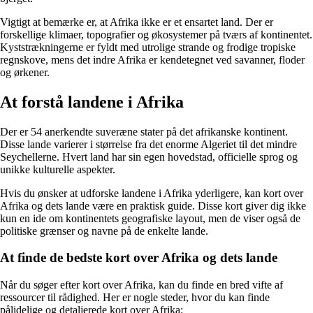
Vigtigt at bemærke er, at Afrika ikke er et ensartet land. Der er
forskellige klimaer, topografier og økosystemer på tværs af kontinentet.
Kyststrækningerne er fyldt med utrolige strande og frodige tropiske
regnskove, mens det indre Afrika er kendetegnet ved savanner, floder
og ørkener.
At forstå landene i Afrika
Der er 54 anerkendte suveræne stater på det afrikanske kontinent.
Disse lande varierer i størrelse fra det enorme Algeriet til det mindre
Seychellerne. Hvert land har sin egen hovedstad, officielle sprog og
unikke kulturelle aspekter.
Hvis du ønsker at udforske landene i Afrika yderligere, kan kort over
Afrika og dets lande være en praktisk guide. Disse kort giver dig ikke
kun en ide om kontinentets geografiske layout, men de viser også de
politiske grænser og navne på de enkelte lande.
At finde de bedste kort over Afrika og dets lande
Når du søger efter kort over Afrika, kan du finde en bred vifte af
ressourcer til rådighed. Her er nogle steder, hvor du kan finde
pålidelige og detaljerede kort over Afrika: