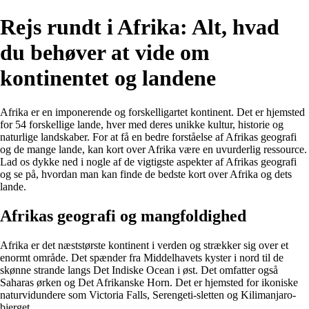
Rejs rundt i Afrika: Alt, hvad
du behøver at vide om
kontinentet og landene
Afrika er en imponerende og forskelligartet kontinent. Det er hjemsted
for 54 forskellige lande, hver med deres unikke kultur, historie og
naturlige landskaber. For at få en bedre forståelse af Afrikas geografi
og de mange lande, kan kort over Afrika være en uvurderlig ressource.
Lad os dykke ned i nogle af de vigtigste aspekter af Afrikas geografi
og se på, hvordan man kan finde de bedste kort over Afrika og dets
lande.
Afrikas geografi og mangfoldighed
Afrika er det næststørste kontinent i verden og strækker sig over et
enormt område. Det spænder fra Middelhavets kyster i nord til de
skønne strande langs Det Indiske Ocean i øst. Det omfatter også
Saharas ørken og Det Afrikanske Horn. Det er hjemsted for ikoniske
naturvidundere som Victoria Falls, Serengeti-sletten og Kilimanjaro-
bjerget.