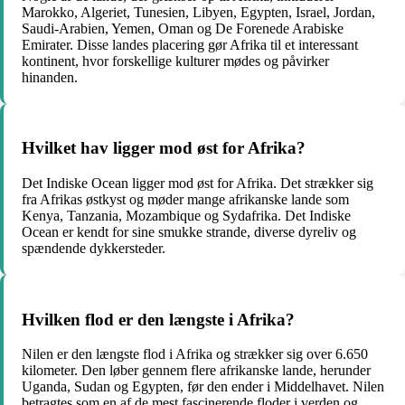
Marokko, Algeriet, Tunesien, Libyen, Egypten, Israel, Jordan,
Saudi-Arabien, Yemen, Oman og De Forenede Arabiske
Emirater. Disse landes placering gør Afrika til et interessant
kontinent, hvor forskellige kulturer mødes og påvirker
hinanden.
Hvilket hav ligger mod øst for Afrika?
Det Indiske Ocean ligger mod øst for Afrika. Det strækker sig
fra Afrikas østkyst og møder mange afrikanske lande som
Kenya, Tanzania, Mozambique og Sydafrika. Det Indiske
Ocean er kendt for sine smukke strande, diverse dyreliv og
spændende dykkersteder.
Hvilken flod er den længste i Afrika?
Nilen er den længste flod i Afrika og strækker sig over 6.650
kilometer. Den løber gennem flere afrikanske lande, herunder
Uganda, Sudan og Egypten, før den ender i Middelhavet. Nilen
betragtes som en af de mest fascinerende floder i verden og