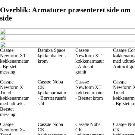
Overblik: Armaturer præsenteret side om
side
Cassøe
Damixa Space
Cassøe
Cassøe Co
Newform XT
køkkenbatteri -
Newform XT
køkkenarm
køkkenarmatur
krom
køkkenarmatur
med udtræk
- Børstet
- Antracit
Antracit gra
messing
granit
Cassøe
Cassøe Noba
Cassøe
Cassøe
Newform X-
CK
Newform XT
Newform 
Trend
køkkenarmatur
køkkenarmatur
Trend
køkkenarmatur
- Børstet rustfri
- Børstet krom
køkkenarm
med udtræk -
stål
- Børstet k
Børstet
messing
Cassøe
Cassøe Noba
Cassøe Noba
Cassøe No
Newform X-
CK
CK
CK