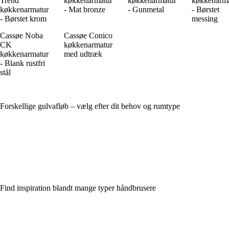
Trend
køkkenarmatur
køkkenarmatur
køkkenarm
køkkenarmatur
- Mat bronze
- Gunmetal
- Børstet
- Børstet krom
messing
Cassøe Noba
Cassøe Conico
CK
køkkenarmatur
køkkenarmatur
med udtræk
- Blank rustfri
stål
Forskellige gulvafløb – vælg efter dit behov og rumtype
Find inspiration blandt mange typer håndbrusere