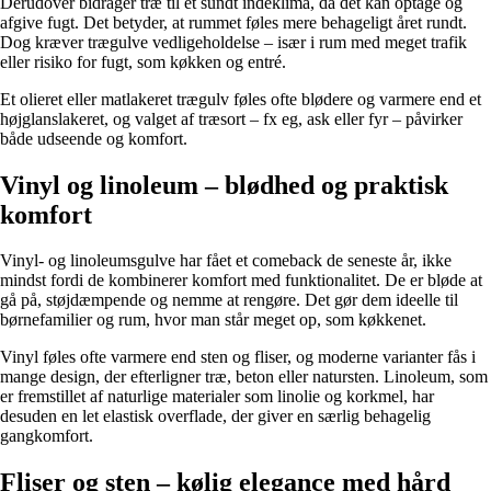
Derudover bidrager træ til et sundt indeklima, da det kan optage og
afgive fugt. Det betyder, at rummet føles mere behageligt året rundt.
Dog kræver trægulve vedligeholdelse – især i rum med meget trafik
eller risiko for fugt, som køkken og entré.
Et olieret eller matlakeret trægulv føles ofte blødere og varmere end et
højglanslakeret, og valget af træsort – fx eg, ask eller fyr – påvirker
både udseende og komfort.
Vinyl og linoleum – blødhed og praktisk
komfort
Vinyl- og linoleumsgulve har fået et comeback de seneste år, ikke
mindst fordi de kombinerer komfort med funktionalitet. De er bløde at
gå på, støjdæmpende og nemme at rengøre. Det gør dem ideelle til
børnefamilier og rum, hvor man står meget op, som køkkenet.
Vinyl føles ofte varmere end sten og fliser, og moderne varianter fås i
mange design, der efterligner træ, beton eller natursten. Linoleum, som
er fremstillet af naturlige materialer som linolie og korkmel, har
desuden en let elastisk overflade, der giver en særlig behagelig
gangkomfort.
Fliser og sten – kølig elegance med hård