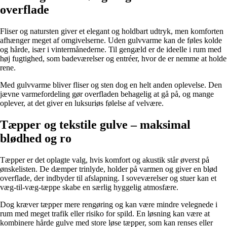
overflade
Fliser og natursten giver et elegant og holdbart udtryk, men komforten
afhænger meget af omgivelserne. Uden gulvvarme kan de føles kolde
og hårde, især i vintermånederne. Til gengæld er de ideelle i rum med
høj fugtighed, som badeværelser og entréer, hvor de er nemme at holde
rene.
Med gulvvarme bliver fliser og sten dog en helt anden oplevelse. Den
jævne varmefordeling gør overfladen behagelig at gå på, og mange
oplever, at det giver en luksuriøs følelse af velvære.
Tæpper og tekstile gulve – maksimal
blødhed og ro
Tæpper er det oplagte valg, hvis komfort og akustik står øverst på
ønskelisten. De dæmper trinlyde, holder på varmen og giver en blød
overflade, der indbyder til afslapning. I soveværelser og stuer kan et
væg-til-væg-tæppe skabe en særlig hyggelig atmosfære.
Dog kræver tæpper mere rengøring og kan være mindre velegnede i
rum med meget trafik eller risiko for spild. En løsning kan være at
kombinere hårde gulve med store løse tæpper, som kan renses eller