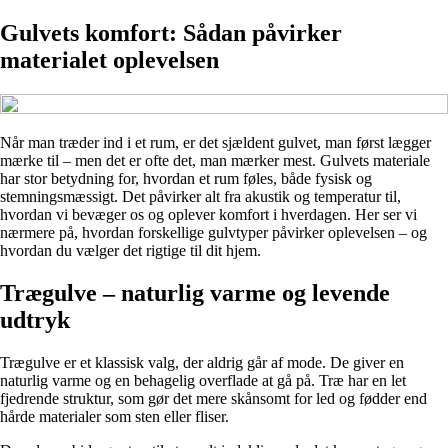
Gulvets komfort: Sådan påvirker
materialet oplevelsen
Når man træder ind i et rum, er det sjældent gulvet, man først lægger
mærke til – men det er ofte det, man mærker mest. Gulvets materiale
har stor betydning for, hvordan et rum føles, både fysisk og
stemningsmæssigt. Det påvirker alt fra akustik og temperatur til,
hvordan vi bevæger os og oplever komfort i hverdagen. Her ser vi
nærmere på, hvordan forskellige gulvtyper påvirker oplevelsen – og
hvordan du vælger det rigtige til dit hjem.
Trægulve – naturlig varme og levende
udtryk
Trægulve er et klassisk valg, der aldrig går af mode. De giver en
naturlig varme og en behagelig overflade at gå på. Træ har en let
fjedrende struktur, som gør det mere skånsomt for led og fødder end
hårde materialer som sten eller fliser.