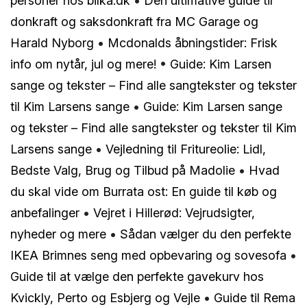
personer hos bilka.dk
•
Den ultimative guide til
donkraft og saksdonkraft fra MC Garage og
Harald Nyborg
•
Mcdonalds åbningstider: Frisk
info om nytår, jul og mere!
•
Guide: Kim Larsen
sange og tekster – Find alle sangtekster og tekster
til Kim Larsens sange
•
Guide: Kim Larsen sange
og tekster – Find alle sangtekster og tekster til Kim
Larsens sange
•
Vejledning til Fritureolie: Lidl,
Bedste Valg, Brug og Tilbud på Madolie
•
Hvad
du skal vide om Burrata ost: En guide til køb og
anbefalinger
•
Vejret i Hillerød: Vejrudsigter,
nyheder og mere
•
Sådan vælger du den perfekte
IKEA Brimnes seng med opbevaring og sovesofa
•
Guide til at vælge den perfekte gavekurv hos
Kvickly, Perto og Esbjerg og Vejle
•
Guide til Rema