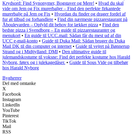
Krydsord: Find Synonymer, Bogstaver og Mere!
•
Hvad du skal
vide om Jem og Fix murerbaljer – Find den perfekte firkantede
murerbalje på Jem og Fix
•
Hvordan du finder og drager fordel af
fur øl tilbud og forhandlere
•
Find din nærmeste pizzarestaurant på
Åboulevarden – Opfyld dit behov for lækker pizza
•
Find den
bedste pizza i Svendborg – En guide til pizzarestauranter og
menukort
•
En guide til UCC.mail: Sådan får du mest ud af din
UCC e-mail-konto
•
Guide til Duka Mail: Sådan bruger du Duka
Mail DK til din computer og internet
•
Guide til vejret på Bønnerup
Strand og i Midtjylland: DMI
•
Den ultimative guide til
julemandskostume til voksne: Find det perfekte kostume hos Harald
Nyborg, føtex og i julekagedåser.
•
Guide til Sous Vide og tilbehør
hos Harald Nyborg
Bygherrer
Del med omtanke
X
Facebook
Instagram
LinkedIn
YouTube
Pinterest
TikTok
Mail
RSS