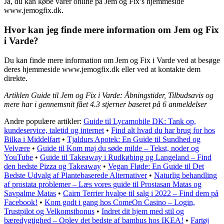
Ja, du kan købe varer online på Jem og Fix’s hjemmeside
www.jemogfix.dk.
Hvor kan jeg finde mere information om Jem og Fix
i Varde?
Du kan finde mere information om Jem og Fix i Varde ved at besøge
deres hjemmeside www.jemogfix.dk eller ved at kontakte dem
direkte.
Artiklen Guide til Jem og Fix i Varde: Åbningstider, Tilbudsavis og
mere har i gennemsnit fået
4.3
stjerner baseret på
6
anmeldelser
Andre populære artikler:
Guide til Lycamobile DK: Tank op,
kundeservice, taletid og internet
•
Find alt hvad du har brug for hos
Bilka i Middelfart
•
Tjaldurs Apotek: En Guide til Sundhed og
Velvære
•
Guide til Kom maj du søde milde – Tekst, noder og
YouTube
•
Guide til Takeaway i Rudkøbing og Langeland – Find
den bedste Pizza og Takeaway
•
Vegan Fløde: En Guide til Det
Bedste Udvalg af Plantebaserede Alternativer
•
Naturlig behandling
af prostata problemer – Læs vores guide til Prostasan Matas og
Savpalme Matas
•
Cairn Terrier hvalpe til salg i 2022 – Find dem på
Facebook!
•
Kom godt i gang hos ComeOn Casino – Login,
Trustpilot og Velkomstbonus
•
Indret dit hjem med stil og
bæredygtighed – Oplev det bedste af bambus hos IKEA!
•
Fartøj