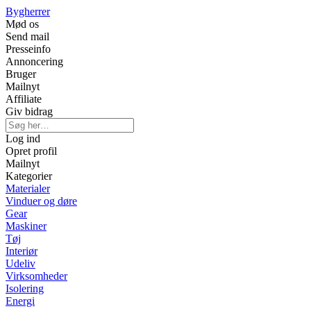
Bygherrer
Mød os
Send mail
Presseinfo
Annoncering
Bruger
Mailnyt
Affiliate
Giv bidrag
Log ind
Opret profil
Mailnyt
Kategorier
Materialer
Vinduer og døre
Gear
Maskiner
Tøj
Interiør
Udeliv
Virksomheder
Isolering
Energi