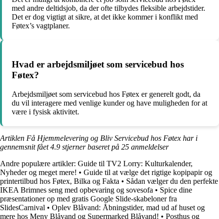
med andre deltidsjob, da der ofte tilbydes fleksible arbejdstider.
Det er dog vigtigt at sikre, at det ikke kommer i konflikt med
Føtex’s vagtplaner.
Hvad er arbejdsmiljøet som servicebud hos
Føtex?
Arbejdsmiljøet som servicebud hos Føtex er generelt godt, da
du vil interagere med venlige kunder og have muligheden for at
være i fysisk aktivitet.
Artiklen Få Hjemmelevering og Bliv Servicebud hos Føtex har i
gennemsnit fået
4.9
stjerner baseret på
25
anmeldelser
Andre populære artikler:
Guide til TV2 Lorry: Kulturkalender,
Nyheder og meget mere!
•
Guide til at vælge det rigtige kopipapir og
printertilbud hos Føtex, Bilka og Fakta
•
Sådan vælger du den perfekte
IKEA Brimnes seng med opbevaring og sovesofa
•
Spice dine
præsentationer op med gratis Google Slide-skabeloner fra
SlidesCarnival
•
Oplev Blåvand: Åbningstider, mad ud af huset og
mere hos Meny Blåvand og Supermarked Blåvand!
•
Posthus og