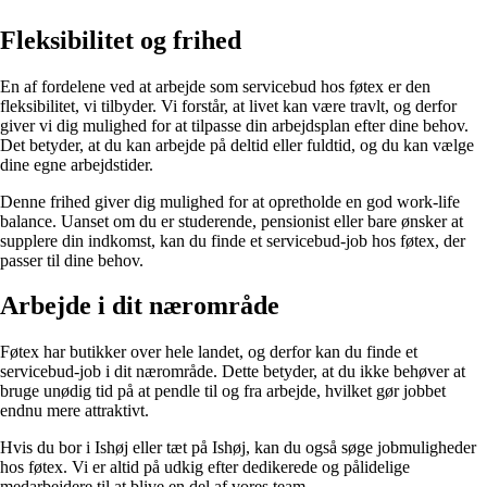
Fleksibilitet og frihed
En af fordelene ved at arbejde som servicebud hos føtex er den
fleksibilitet, vi tilbyder. Vi forstår, at livet kan være travlt, og derfor
giver vi dig mulighed for at tilpasse din arbejdsplan efter dine behov.
Det betyder, at du kan arbejde på deltid eller fuldtid, og du kan vælge
dine egne arbejdstider.
Denne frihed giver dig mulighed for at opretholde en god work-life
balance. Uanset om du er studerende, pensionist eller bare ønsker at
supplere din indkomst, kan du finde et servicebud-job hos føtex, der
passer til dine behov.
Arbejde i dit nærområde
Føtex har butikker over hele landet, og derfor kan du finde et
servicebud-job i dit nærområde. Dette betyder, at du ikke behøver at
bruge unødig tid på at pendle til og fra arbejde, hvilket gør jobbet
endnu mere attraktivt.
Hvis du bor i Ishøj eller tæt på Ishøj, kan du også søge jobmuligheder
hos føtex. Vi er altid på udkig efter dedikerede og pålidelige
medarbejdere til at blive en del af vores team.