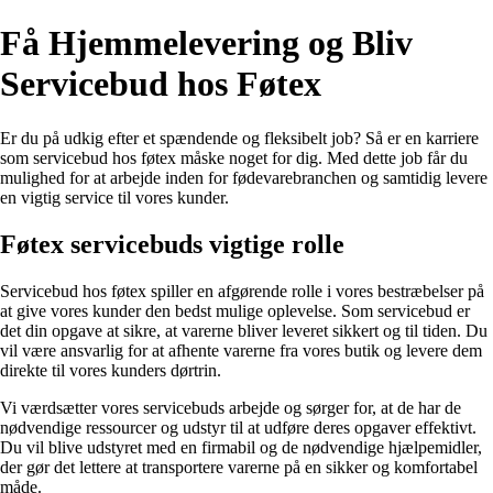
Få Hjemmelevering og Bliv
Servicebud hos Føtex
Er du på udkig efter et spændende og fleksibelt job? Så er en karriere
som servicebud hos føtex måske noget for dig. Med dette job får du
mulighed for at arbejde inden for fødevarebranchen og samtidig levere
en vigtig service til vores kunder.
Føtex servicebuds vigtige rolle
Servicebud hos føtex spiller en afgørende rolle i vores bestræbelser på
at give vores kunder den bedst mulige oplevelse. Som servicebud er
det din opgave at sikre, at varerne bliver leveret sikkert og til tiden. Du
vil være ansvarlig for at afhente varerne fra vores butik og levere dem
direkte til vores kunders dørtrin.
Vi værdsætter vores servicebuds arbejde og sørger for, at de har de
nødvendige ressourcer og udstyr til at udføre deres opgaver effektivt.
Du vil blive udstyret med en firmabil og de nødvendige hjælpemidler,
der gør det lettere at transportere varerne på en sikker og komfortabel
måde.