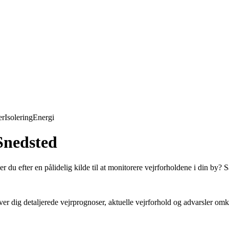
er
Isolering
Energi
Snedsted
er du efter en pålidelig kilde til at monitorere vejrforholdene i din by? 
er dig detaljerede vejrprognoser, aktuelle vejrforhold og advarsler o