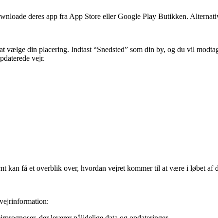
 downloade deres app fra App Store eller Google Play Butikken. Alternat
 vælge din placering. Indtast “Snedsted” som din by, og du vil modtage 
pdaterede vejr.
mt kan få et overblik over, hvordan vejret kommer til at være i løbet af
vejrinformation:
ejrprognoser, der leverer pålidelige data og opdateringer.