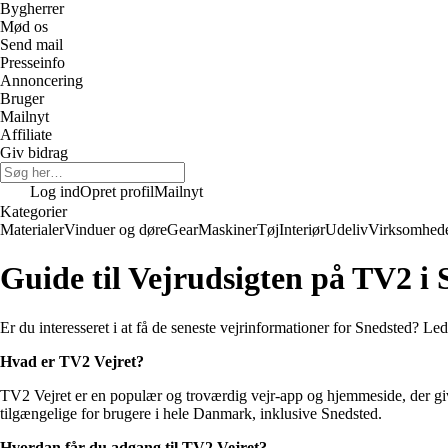
Bygherrer
Mød os
Send mail
Presseinfo
Annoncering
Bruger
Mailnyt
Affiliate
Giv bidrag
Log ind
Opret profil
Mailnyt
Kategorier
Materialer
Vinduer og døre
Gear
Maskiner
Tøj
Interiør
Udeliv
Virksomhed
Guide til Vejrudsigten på TV2 i 
Er du interesseret i at få de seneste vejrinformationer for Snedsted? Led
Hvad er TV2 Vejret?
TV2 Vejret er en populær og troværdig vejr-app og hjemmeside, der giv
tilgængelige for brugere i hele Danmark, inklusive Snedsted.
Hvordan får du adgang til TV2 Vejret?