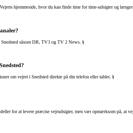
Vejrets hjemmeside, hvor du kan finde time for time-udsigter og længer
kanaler?
 for Snedsted såsom DR, TV3 og TV 2 News. §
 Snedsted?
er om vejret i Snedsted direkte på din telefon eller tablet. §
eller for at levere præcise vejrudsigter, men vær opmærksom på, at vej