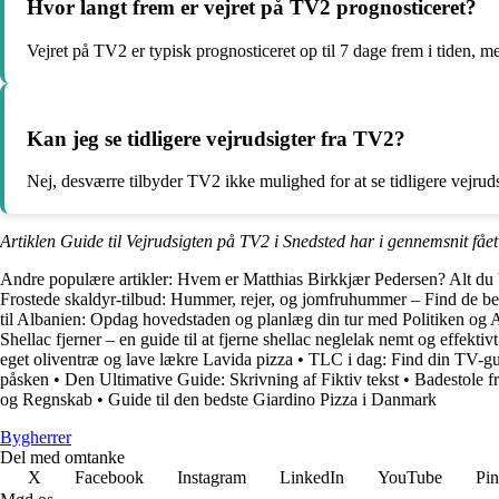
Hvor langt frem er vejret på TV2 prognosticeret?
Vejret på TV2 er typisk prognosticeret op til 7 dage frem i tiden, m
Kan jeg se tidligere vejrudsigter fra TV2?
Nej, desværre tilbyder TV2 ikke mulighed for at se tidligere vejruds
Artiklen Guide til Vejrudsigten på TV2 i Snedsted har i gennemsnit fåe
Andre populære artikler:
Hvem er Matthias Birkkjær Pedersen? Alt du
Frostede skaldyr-tilbud: Hummer, rejer, og jomfruhummer – Find de be
til Albanien: Opdag hovedstaden og planlæg din tur med Politiken og 
Shellac fjerner – en guide til at fjerne shellac neglelak nemt og effektivt
eget oliventræ og lave lækre Lavida pizza
•
TLC i dag: Find din TV-g
påsken
•
Den Ultimative Guide: Skrivning af Fiktiv tekst
•
Badestole f
og Regnskab
•
Guide til den bedste Giardino Pizza i Danmark
Bygherrer
Del med omtanke
X
Facebook
Instagram
LinkedIn
YouTube
Pin