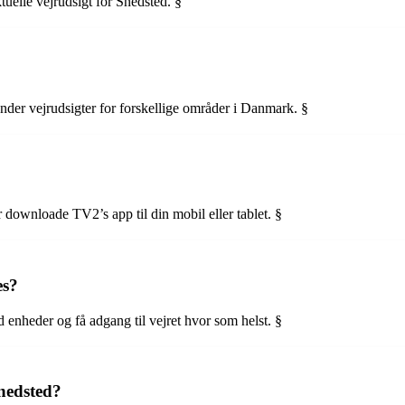
uelle vejrudsigt for Snedsted. §
nder vejrudsigter for forskellige områder i Danmark. §
downloade TV2’s app til din mobil eller tablet. §
es?
enheder og få adgang til vejret hvor som helst. §
Snedsted?