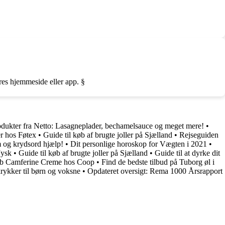
eres hjemmeside eller app. §
dukter fra Netto: Lasagneplader, bechamelsauce og meget mere!
•
r hos Føtex
•
Guide til køb af brugte joller på Sjælland
•
Rejseguiden
m og krydsord hjælp!
•
Dit personlige horoskop for Vægten i 2021
•
Jysk
•
Guide til køb af brugte joller på Sjælland
•
Guide til at dyrke dit
øb Camferine Creme hos Coop
•
Find de bedste tilbud på Tuborg øl i
rykker til børn og voksne
•
Opdateret oversigt: Rema 1000 Årsrapport