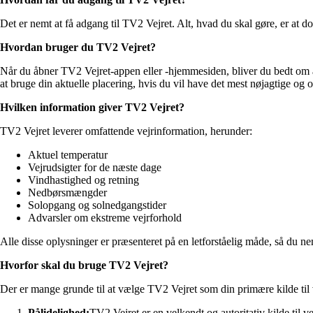
Det er nemt at få adgang til TV2 Vejret. Alt, hvad du skal gøre, er at
Hvordan bruger du TV2 Vejret?
Når du åbner TV2 Vejret-appen eller -hjemmesiden, bliver du bedt om at
at bruge din aktuelle placering, hvis du vil have det mest nøjagtige og o
Hvilken information giver TV2 Vejret?
TV2 Vejret leverer omfattende vejrinformation, herunder:
Aktuel temperatur
Vejrudsigter for de næste dage
Vindhastighed og retning
Nedbørsmængder
Solopgang og solnedgangstider
Advarsler om ekstreme vejrforhold
Alle disse oplysninger er præsenteret på en letforståelig måde, så du ne
Hvorfor skal du bruge TV2 Vejret?
Der er mange grunde til at vælge TV2 Vejret som din primære kilde til 
Pålidelighed:
TV2 Vejret er en velkendt og autoritativ kilde til v