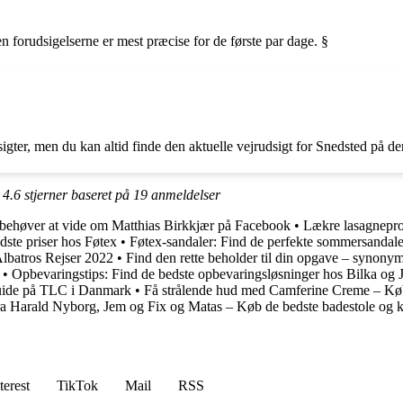
en forudsigelserne er mest præcise for de første par dage. §
igter, men du kan altid finde den aktuelle vejrudsigt for Snedsted på d
t
4.6
stjerner baseret på
19
anmeldelser
 behøver at vide om Matthias Birkkjær på Facebook
•
Lækre lasagnepro
dste priser hos Føtex
•
Føtex-sandaler: Find de perfekte sommersandale
Albatros Rejser 2022
•
Find den rette beholder til din opgave – synony
•
Opbevaringstips: Find de bedste opbevaringsløsninger hos Bilka og 
uide på TLC i Danmark
•
Få strålende hud med Camferine Creme – K
ra Harald Nyborg, Jem og Fix og Matas – Køb de bedste badestole og k
terest
TikTok
Mail
RSS