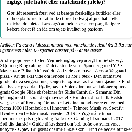
rigtige jule habit eller matchende juletøj?
Gør lidt research først ved at besøge forskellige butikker eller
online platforme for at finde et bredt udvalg af jule habit eller
matchende juletøj. Læs også anmeldelser eller spørg tidligere
købere for at få en idé om tøjets kvalitet og pasform.
Artiklen Få gang i julestemningen med matchende juletøj fra Bilka har
i gennemsnit fået
3.6
stjerner baseret på
6
anmeldelser
Andre populære artikler:
Vejrmelding og vejrudsigt for Søndervig,
Skjern og Ringkøbing – få det aktuelle vejr i Søndervig med Yr!
•
Mavetaske Bilka: Alt hvad du skal vide om mavetasker og Vejgaard
pizza
•
Alt du skal vide om iPhone 13 hos Føtex
•
Den ultimative
guide til ilva sengeramme, sengestel og madras fra bomagasinet
•
Find
den bedste pizzaria i Rødbyhavn
•
Spice dine præsentationer op med
gratis Google Slide-skabeloner fra SlidesCarnival
•
Samarin: Din
løsning mod halsbrand og mavesyre!
•
Hundemad fra Lidl: Bedste
valg, testet af Rema og Orlando
•
Let dine indkøb være en leg med
Rema 1000 i Hornbæk og Hinnerup!
•
Telmore Musik vs. Spotify:
Hvad er den bedste musiktjeneste i 2019?
•
Yogamåtte tilbud,
Jagermeister pris og levering fra føtex
•
Gaming i Danmark i 2017 –
Spil dig dansk!
•
Guide til krydsord om bid, trofæ og synonymet
udbytte
•
Oplev Brugsens charme i Skælskør – Find de bedste butikker