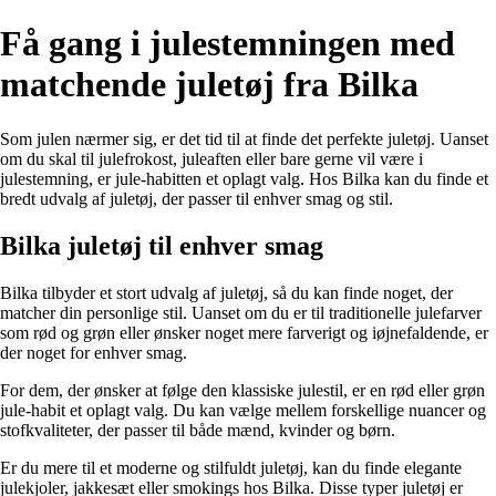
Få gang i julestemningen med
matchende juletøj fra Bilka
Som julen nærmer sig, er det tid til at finde det perfekte juletøj. Uanset
om du skal til julefrokost, juleaften eller bare gerne vil være i
julestemning, er jule-habitten et oplagt valg. Hos Bilka kan du finde et
bredt udvalg af juletøj, der passer til enhver smag og stil.
Bilka juletøj til enhver smag
Bilka tilbyder et stort udvalg af juletøj, så du kan finde noget, der
matcher din personlige stil. Uanset om du er til traditionelle julefarver
som rød og grøn eller ønsker noget mere farverigt og iøjnefaldende, er
der noget for enhver smag.
For dem, der ønsker at følge den klassiske julestil, er en rød eller grøn
jule-habit et oplagt valg. Du kan vælge mellem forskellige nuancer og
stofkvaliteter, der passer til både mænd, kvinder og børn.
Er du mere til et moderne og stilfuldt juletøj, kan du finde elegante
julekjoler, jakkesæt eller smokings hos Bilka. Disse typer juletøj er