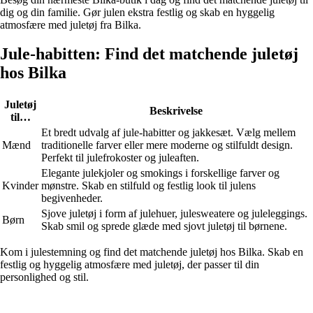
dig og din familie. Gør julen ekstra festlig og skab en hyggelig
atmosfære med juletøj fra Bilka.
Jule-habitten: Find det matchende juletøj
hos Bilka
Juletøj
Beskrivelse
til…
Et bredt udvalg af jule-habitter og jakkesæt. Vælg mellem
Mænd
traditionelle farver eller mere moderne og stilfuldt design.
Perfekt til julefrokoster og juleaften.
Elegante julekjoler og smokings i forskellige farver og
Kvinder
mønstre. Skab en stilfuld og festlig look til julens
begivenheder.
Sjove juletøj i form af julehuer, julesweatere og juleleggings.
Børn
Skab smil og sprede glæde med sjovt juletøj til børnene.
Kom i julestemning og find det matchende juletøj hos Bilka. Skab en
festlig og hyggelig atmosfære med juletøj, der passer til din
personlighed og stil.