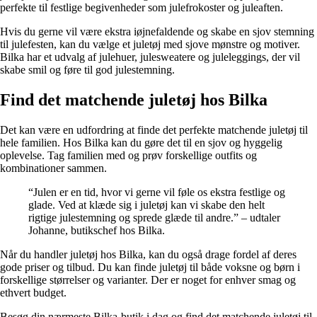
perfekte til festlige begivenheder som julefrokoster og juleaften.
Hvis du gerne vil være ekstra iøjnefaldende og skabe en sjov stemning
til julefesten, kan du vælge et juletøj med sjove mønstre og motiver.
Bilka har et udvalg af julehuer, julesweatere og juleleggings, der vil
skabe smil og føre til god julestemning.
Find det matchende juletøj hos Bilka
Det kan være en udfordring at finde det perfekte matchende juletøj til
hele familien. Hos Bilka kan du gøre det til en sjov og hyggelig
oplevelse. Tag familien med og prøv forskellige outfits og
kombinationer sammen.
“Julen er en tid, hvor vi gerne vil føle os ekstra festlige og
glade. Ved at klæde sig i juletøj kan vi skabe den helt
rigtige julestemning og sprede glæde til andre.” – udtaler
Johanne, butikschef hos Bilka.
Når du handler juletøj hos Bilka, kan du også drage fordel af deres
gode priser og tilbud. Du kan finde juletøj til både voksne og børn i
forskellige størrelser og varianter. Der er noget for enhver smag og
ethvert budget.
Besøg din nærmeste Bilka-butik i dag og find det matchende juletøj til