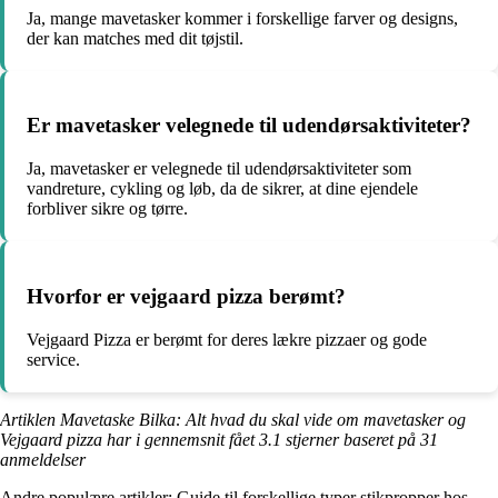
Ja, mange mavetasker kommer i forskellige farver og designs,
der kan matches med dit tøjstil.
Er mavetasker velegnede til udendørsaktiviteter?
Ja, mavetasker er velegnede til udendørsaktiviteter som
vandreture, cykling og løb, da de sikrer, at dine ejendele
forbliver sikre og tørre.
Hvorfor er vejgaard pizza berømt?
Vejgaard Pizza er berømt for deres lækre pizzaer og gode
service.
Artiklen Mavetaske Bilka: Alt hvad du skal vide om mavetasker og
Vejgaard pizza har i gennemsnit fået
3.1
stjerner baseret på
31
anmeldelser
Andre populære artikler:
Guide til forskellige typer stikpropper hos