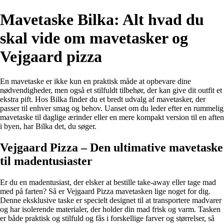
Mavetaske Bilka: Alt hvad du
skal vide om mavetasker og
Vejgaard pizza
En mavetaske er ikke kun en praktisk måde at opbevare dine
nødvendigheder, men også et stilfuldt tilbehør, der kan give dit outfit et
ekstra pift. Hos Bilka finder du et bredt udvalg af mavetasker, der
passer til enhver smag og behov. Uanset om du leder efter en rummelig
mavetaske til daglige ærinder eller en mere kompakt version til en aften
i byen, har Bilka det, du søger.
Vejgaard Pizza – Den ultimative mavetaske
til madentusiaster
Er du en madentusiast, der elsker at bestille take-away eller tage mad
med på farten? Så er Vejgaard Pizza mavetasken lige noget for dig.
Denne eksklusive taske er specielt designet til at transportere madvarer
og har isolerende materialer, der holder din mad frisk og varm. Tasken
er både praktisk og stilfuld og fås i forskellige farver og størrelser, så