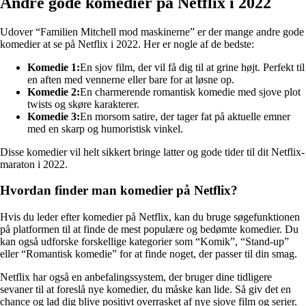
Andre gode komedier på Netflix i 2022
Udover “Familien Mitchell mod maskinerne” er der mange andre gode
komedier at se på Netflix i 2022. Her er nogle af de bedste:
Komedie 1:
En sjov film, der vil få dig til at grine højt. Perfekt til
en aften med vennerne eller bare for at løsne op.
Komedie 2:
En charmerende romantisk komedie med sjove plot
twists og skøre karakterer.
Komedie 3:
En morsom satire, der tager fat på aktuelle emner
med en skarp og humoristisk vinkel.
Disse komedier vil helt sikkert bringe latter og gode tider til dit Netflix-
maraton i 2022.
Hvordan finder man komedier på Netflix?
Hvis du leder efter komedier på Netflix, kan du bruge søgefunktionen
på platformen til at finde de mest populære og bedømte komedier. Du
kan også udforske forskellige kategorier som “Komik”, “Stand-up”
eller “Romantisk komedie” for at finde noget, der passer til din smag.
Netflix har også en anbefalingssystem, der bruger dine tidligere
sevaner til at foreslå nye komedier, du måske kan lide. Så giv det en
chance og lad dig blive positivt overrasket af nye sjove film og serier.