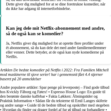
Dette giver dig mulighed for at se dine foretrukne komedier, når
du ikke har adgang til internetforbindelse.
Kan jeg dele mit Netflix-abonnement med andre,
så de også kan se komedier?
Ja, Netflix giver dig mulighed for at oprette flere profiler under
ét abonnement, så du kan dele det med andre familiemedlemmer
eller venner. Dette betyder, at de også kan nyde komedierne på
Netflix.
Artiklen De bedste komedier på Netflix i 2022: Fra Familien Mitchell
mod maskinerne til sjove serier! har i gennemsnit fået
4.4
stjerner
baseret på
20
anmeldelser
Andre populære artikler:
Spar penge på leverpostej – Find gode tilbud
hos Kvickly Fåborg og Føtex!
•
Espresso House Logo: En guide til
den berømte danske kaffebar
•
Fakta Løkken: Åbningstider og
Praktisk Information
•
Sådan får du teksterne til Emil Langes skiferie
og andre sange
•
Guide til de bedste tilbud og opskrifter med stegeben
•
Hvordan du finder og drager fordel af fur øl tilbud og forhandlere
•