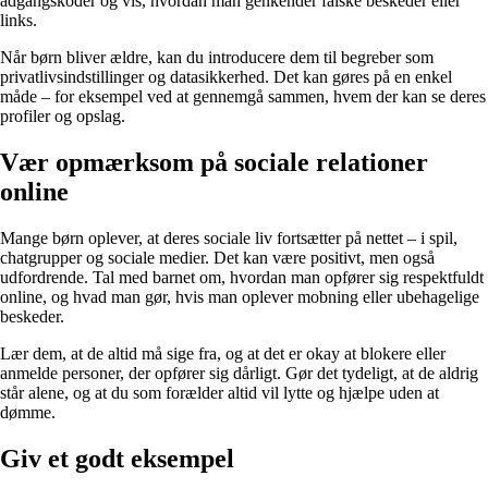
adgangskoder og vis, hvordan man genkender falske beskeder eller
links.
Når børn bliver ældre, kan du introducere dem til begreber som
privatlivsindstillinger og datasikkerhed. Det kan gøres på en enkel
måde – for eksempel ved at gennemgå sammen, hvem der kan se deres
profiler og opslag.
Vær opmærksom på sociale relationer
online
Mange børn oplever, at deres sociale liv fortsætter på nettet – i spil,
chatgrupper og sociale medier. Det kan være positivt, men også
udfordrende. Tal med barnet om, hvordan man opfører sig respektfuldt
online, og hvad man gør, hvis man oplever mobning eller ubehagelige
beskeder.
Lær dem, at de altid må sige fra, og at det er okay at blokere eller
anmelde personer, der opfører sig dårligt. Gør det tydeligt, at de aldrig
står alene, og at du som forælder altid vil lytte og hjælpe uden at
dømme.
Giv et godt eksempel