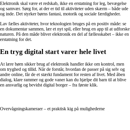
Elektronik skal være et redskab, ikke en erstatning for leg, bevægelse
og samvær. Sørg for, at der er tid til aktiviteter uden skærm – både ude
og inde. Det styrker børns fantasi, motorik og sociale færdigheder.
Lav fælles aktiviteter, hvor teknologien bruges på en positiv måde: se
en dokumentar sammen, lær et nyt spil, eller brug en app til at udforske
naturen. På den måde bliver elektronik en del af fællesskabet – ikke en
erstatning for det.
En tryg digital start varer hele livet
At lære børn sikker brug af elektronik handler ikke om kontrol, men
om tryghed og tillid. Når de forstår, hvordan de passer på sig selv og
andre online, får de et stærkt fundament for resten af livet. Med åben
dialog, klare rammer og gode vaner kan du hjælpe dit barn til at blive
en ansvarlig og bevidst digital borger – fra første klik.
Overvågningskameraer – et praktisk kig på mulighederne