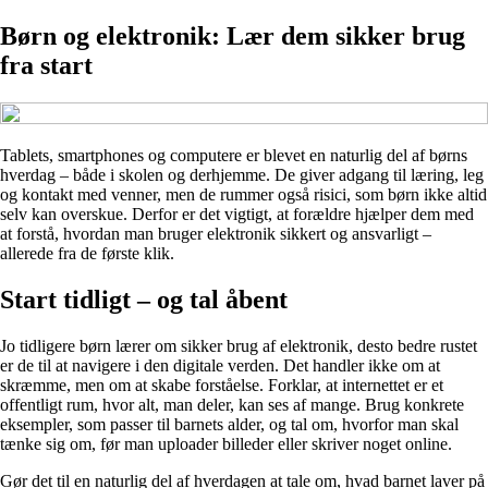
Børn og elektronik: Lær dem sikker brug
fra start
Tablets, smartphones og computere er blevet en naturlig del af børns
hverdag – både i skolen og derhjemme. De giver adgang til læring, leg
og kontakt med venner, men de rummer også risici, som børn ikke altid
selv kan overskue. Derfor er det vigtigt, at forældre hjælper dem med
at forstå, hvordan man bruger elektronik sikkert og ansvarligt –
allerede fra de første klik.
Start tidligt – og tal åbent
Jo tidligere børn lærer om sikker brug af elektronik, desto bedre rustet
er de til at navigere i den digitale verden. Det handler ikke om at
skræmme, men om at skabe forståelse. Forklar, at internettet er et
offentligt rum, hvor alt, man deler, kan ses af mange. Brug konkrete
eksempler, som passer til barnets alder, og tal om, hvorfor man skal
tænke sig om, før man uploader billeder eller skriver noget online.
Gør det til en naturlig del af hverdagen at tale om, hvad barnet laver på