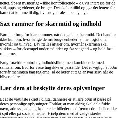
nettet. Spørg nysgerrigt – ikke kontrollerende – og vis interesse for de
spil, apps og videoer, de bruger. Det skaber tillid og gør det lettere for
barnet at komme til dig, hvis noget føles ubehageligt.
Sæt rammer for skærmtid og indhold
Børn har brug for klare rammer, når det gælder skærmtid. Det handler
ikke kun om, hvor længe de må bruge enhederne, men også om,
hvornår og til hvad. Lav fælles aftaler om, hvornår skærmen skal
slukkes – for eksempel under måltider og før sengetid – og hold fast i
rutinerne.
Brug forældrekontrol og indholdsfiltre, men kombiner det med
samtaler om, hvorfor visse ting ikke er passende. Det er vigtigt, at børn
forstår meningen bag reglerne, så de lærer at tage ansvar selv, når de
bliver ældre.
Lær dem at beskytte deres oplysninger
Et af de vigtigste skridt i digital dannelse er at lære børn at passe på
deres personlige oplysninger. Forklar, at man aldrig skal dele fulde
navn, adresse, adgangskoder eller billeder med fremmede – heller ikke
i spil eller på sociale medier. Hjælp dem med at vælge stærke