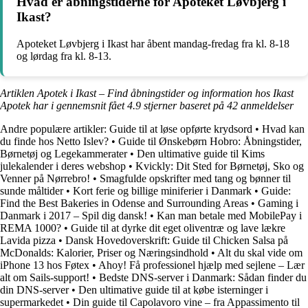
Hvad er åbningstiderne for Apoteket Løvbjerg i
Ikast?
Apoteket Løvbjerg i Ikast har åbent mandag-fredag fra kl. 8-18
og lørdag fra kl. 8-13.
Artiklen Apotek i Ikast – Find åbningstider og information hos Ikast
Apotek har i gennemsnit fået
4.9
stjerner baseret på
42
anmeldelser
Andre populære artikler:
Guide til at løse opførte krydsord
•
Hvad kan
du finde hos Netto Islev?
•
Guide til Ønskebørn Hobro: Åbningstider,
Børnetøj og Legekammerater
•
Den ultimative guide til Kims
julekalender i deres webshop
•
Kvickly: Dit Sted for Børnetøj, Sko og
Venner på Nørrebro!
•
Smagfulde opskrifter med tang og bønner til
sunde måltider
•
Kort ferie og billige miniferier i Danmark
•
Guide:
Find the Best Bakeries in Odense and Surrounding Areas
•
Gaming i
Danmark i 2017 – Spil dig dansk!
•
Kan man betale med MobilePay i
REMA 1000?
•
Guide til at dyrke dit eget oliventræ og lave lækre
Lavida pizza
•
Dansk Hovedoverskrift: Guide til Chicken Salsa på
McDonalds: Kalorier, Priser og Næringsindhold
•
Alt du skal vide om
iPhone 13 hos Føtex
•
Ahoy! Få professionel hjælp med sejlene – Lær
alt om Sails-support!
•
Bedste DNS-server i Danmark: Sådan finder du
din DNS-server
•
Den ultimative guide til at købe isterninger i
supermarkedet
•
Din guide til Capolavoro vine – fra Appassimento til